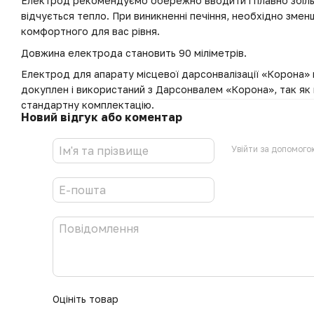
Електрод рекомендуємо обережно вводити і плавно збіль
відчується тепло. При виникненні печіння, необхідно змен
комфортного для вас рівня.
Довжина електрода становить 90 міліметрів.
Електрод для апарату місцевої дарсонвалізації «Корона
докуплен і використаний з Дарсонвалем «Корона», так як
стандартну комплектацію.
Новий відгук або коментар
Увійти за допомого
Оцініть товар