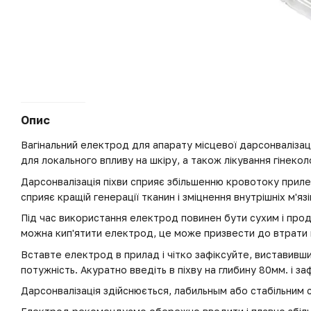
Опис
Вагінальний електрод для апарату місцевої дарсонвалізац
для локального впливу на шкіру, а також лікування гінекол
Дарсонвалізація піхви сприяє збільшенню кровотоку прил
сприяє кращій генерації тканин і зміцнення внутрішніх м'язі
Під час використання електрод повинен бути сухим і пр
можна кип'ятити електрод, це може призвести до втрати 
Вставте електрод в прилад і чітко зафіксуйте, виставивши
потужність. Акуратно введіть в піхву на глибину 80мм. і за
Дарсонвалізація здійснюється, лабильным або стабільним 