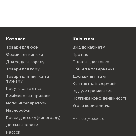
Каталог
Клієнтам
Товари для кухні
Вхід до кабінету
Форми для випічки
Про нас
Для саду та городу
Оплата і доставка
Товари для дому
Обмін та повернення
Товари для пікніка та
Дропшипінг та опт
туризму
Контактна інформація
Побутова техніка
Відгуки про магазин
Вимірювальні прилади
Політика конфіденційності
Молочні сепаратори
Угода користувача
Маслоробки
Преси для соку (винограду)
Ми в соцмережах
Доїльні апарати
Насоси