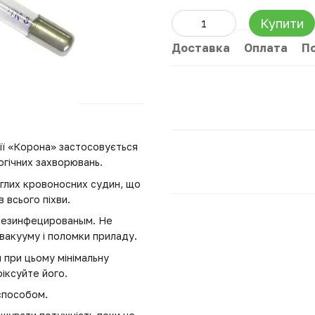
Купити
Доставка
Оплата
П
ії «Корона» застосовується
огічних захворювань.
еглих кровоносних судин, що
в всього піхви.
одезинфецированым. Не
вакууму і поломки приладу.
 при цьому мінімальну
фіксуйте його.
способом.