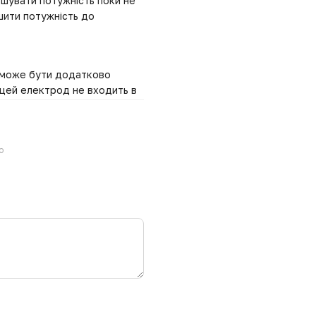
шувати потужність поки не
шити потужність до
» може бути додатково
 цей електрод не входить в
ю