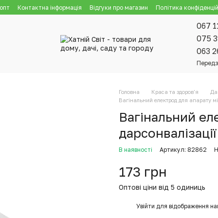
 опт
Контактна інформація
Відгуки про магазин
Політика конфіденцій
067 1
075 3
063 2
Передз
Головна
Краса та здоров'я
Да
Вагінальний електрод для апарату мі
Вагінальний ел
дарсонвалізаці
В наявності
Артикул: 82862
Н
173 грн
Оптові ціни від 5 одиниць
%
Увійти
для відображення на