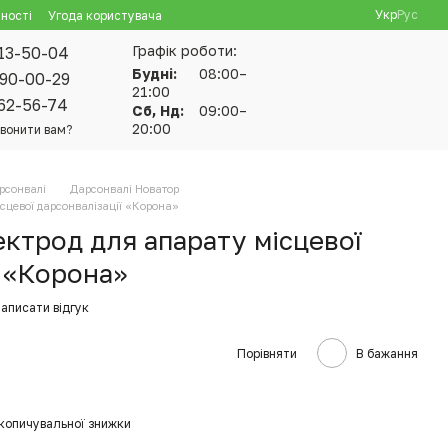
Укр
Рус
ності
Угода користувача
Графік роботи:
13-50-04
Будні:
08:00–
90-00-29
21:00
62-56-74
Сб, Нд:
09:00–
20:00
вонити вам?
рсонвалі
Дарсонвалі Новатор
сцевої дарсонвалізації «Корона»
ектрод для апарату місцевої
ї «Корона»
аписати відгук
Порівняти
В бажання
копичувальної знижки