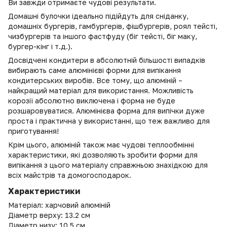
Ви завжди отримаєте чудові результати.
Домашні булочки ідеально підійдуть для сніданку,
домашніх бургерів, гамбургерів, фішбургерів, роял тейсті,
чизбургерів та іншого фастфуду (біг тейсті, біг маку,
бургер-кінг і т.д.).
Досвідчені кондитери в абсолютній більшості випадків
вибирають саме алюмінієві форми для випікання
кондитерських виробів. Все тому, що алюміній –
найкращий матеріал для використання. Можливість
корозії абсолютно виключена і форма не буде
розшаровуватися. Алюмінієва форма для випічки дуже
проста і практична у використанні, що теж важливо для
приготування!
Крім цього, алюміній також має чудові теплообмінні
характеристики, які дозволяють зробити форми для
випікання з цього матеріалу справжньою знахідкою для
всіх майстрів та домогосподарок.
Характеристики
Матеріал: харчовий алюміній
Діаметр верху: 13.2 см
Діаметр низу: 10.5 см