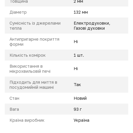
Товщина
2 мм
Діаметр
132 мм
Сумісність із джерелами
Електродуховки,
тепла
Газові духовки
Антипригарне покриття
Ні
форми
Кількість комірок
1 шт.
Використання в
Ні
мікрохвильовій печі
Підходить для миття в
Так
посудомийній машині
Стан
Новий
Вага
93 г
Країна виробник
Україна