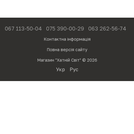
067 113-50-04
075 390-00-29
063 262-56-74
Контактна інформація
Повна версія сайту
Магазин "Хатній Світ" © 2026
Укр
Рус