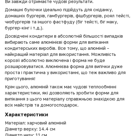
Ви завжди отримаєте чудові результати.
Домашні булочки ідеально підійдуть для сніданку,
домашніх бургерів, гамбургерів, фішбургерів, роял тейсті,
чизбургерів та іншого фастфуду (біг тейсті, біг маку,
бургер-кінг і т.д.).
Досвідчені кондитери в абсолютній більшості випадків
вибирають саме алюмінієві форми для випікання
кондитерських виробів. Все тому, що алюміній –
найкращий матеріал для використання. Можливість
корозії абсолютно виключена і форма не буде
розшаровуватися. Алюмінієва форма для випічки дуже
проста і практична у використанні, що теж важливо для
приготування!
Крім цього, алюміній також має чудові теплообмінні
характеристики, які дозволяють зробити форми для
випікання з цього матеріалу справжньою знахідкою для
всіх майстрів та домогосподарок.
Характеристики
Матеріал: харчовий алюміній
Діаметр верху: 14.4 см
Діаметр низу: 11 см