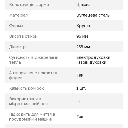
Конструкція форми
Цілісна
Матеріал
Вуглецева сталь
Форма
Кругла
Висота стінок
95 мм
Діаметр
255 мм
Сумісність із джерелами
Електродуховки,
тепла
Газові духовки
Антипригарне покриття
Так
форми
Кількість комірок
1 шт.
Використання в
Ні
мікрохвильовій печі
Підходить для миття в
Так
посудомийній машині