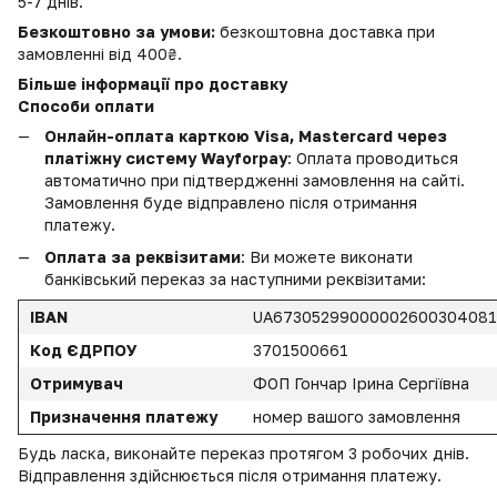
5-7 днів.
Безкоштовно за умови:
безкоштовна доставка при
замовленні від 400₴.
Більше інформації про доставку
Способи оплати
Онлайн-оплата карткою Visa, Mastercard через
платіжну систему Wayforpay
: Оплата проводиться
автоматично при підтвердженні замовлення на сайті.
Замовлення буде відправлено після отримання
платежу.
Оплата за реквізитами
: Ви можете виконати
банківський переказ за наступними реквізитами:
IBAN
UA6730529900000260030408
Код ЄДРПОУ
3701500661
Отримувач
ФОП Гончар Ірина Сергіївна
Призначення платежу
номер вашого замовлення
Будь ласка, виконайте переказ протягом 3 робочих днів.
Відправлення здійснюється після отримання платежу.