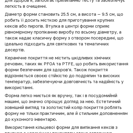
для здоров'я, запобігає прилипанню тесту та забезпечує
легкість в очищенні.
Діаметр форми становить 25.5 см, а висота — 9.5 см, що
робить її досить місткою для приготування крупних
кексів або пирогів. Втулка в центрі форми сприяє
рівномірному пропіканню виробу по всьому діаметру, а
також надає класичну форму з отвором посередині, що
ідеально підходить для святкових та тематичних
десертів.
Керамічне покриття не містить шкідливих хімічних
речовин, таких як PFOA та PTFE, що робить використання
форми безпечним для здоров'я. Також покриття
відрізняється своєю стійкістю до подряпин та високих
температур, забезпечуючи довговічність та надійність у
використанні.
Форма легко миється як вручну, так і в посудомийній
машині, що значно спрощує догляд за нею. Естетичний
зовнішній вигляд та золотистий колір покриття роблять
форму не тільки практичним, але й стильним доповненням
до кухонного інвентарю.
Використання кільцевої форми для випікання кексів з