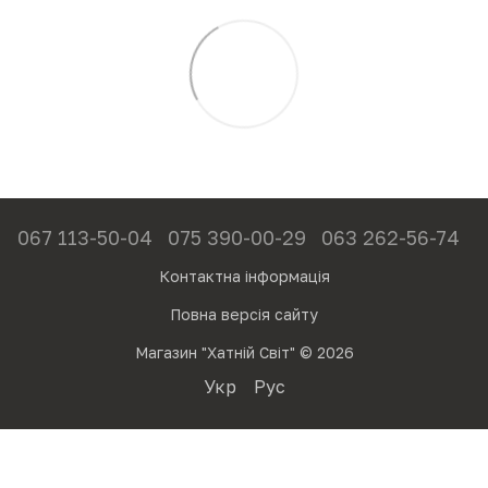
067 113-50-04
075 390-00-29
063 262-56-74
Контактна інформація
Повна версія сайту
Магазин "Хатній Світ" © 2026
Укр
Рус