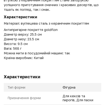
втулкою з керамічним покриттям стане запорукою
успішного приготування смачних і красивих десертів, що
тішать як погляд, так і смак.
Характеристики
Матеріал: вуглецева сталь з керамічним покриттям
Антипригарне покриття goldflon
Діаметр верху: 25.5 см
Діаметр низу: 23.5 см
Висота: 9.5 см
Вага: 568 г
Можна мити в посудомийній машині: так
Країна-виробник: Китай
Характеристики
Тип форми
Фігурна
Для кексів та
Призначення форми
пирогів, Для паски