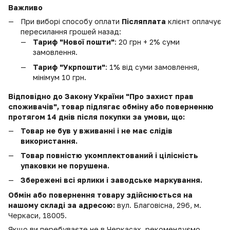
Важливо
При виборі способу оплати
Післяплата
клієнт оплачує
пересилання грошей назад:
Тариф "Нової пошти"
: 20 грн + 2% суми
замовлення.
Тариф "Укрпошти"
: 1% від суми замовлення,
мінімум 10 грн.
Відповідно до Закону України "Про захист прав
споживачів", товар підлягає обміну або поверненню
протягом 14 днів після покупки за умови, що:
Товар не був у вживанні і не має слідів
використання.
Товар повністю укомплектований і цілісність
упаковки не порушена.
Збережені всі ярлики і заводське маркування.
Обмін або повернення товару здійснюється на
нашому складі за адресою:
вул. Благовісна, 296, м.
Черкаси, 18005.
Якщо ви перебуваєте не в Черкасах, рекомендуємо