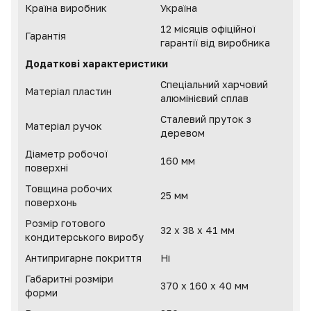
Країна виробник
Україна
12 місяців офіційної
Гарантія
гарантії від виробника
Додаткові характеристики
Спеціальний харчовий
Матеріал пластин
алюмінієвий сплав
Сталевий пруток з
Матеріал ручок
деревом
Діаметр робочої
160 мм
поверхні
Товщина робочих
25 мм
поверхонь
Розмір готового
32 х 38 х 41 мм
кондитерського виробу
Антипригарне покриття
Ні
Габаритні розміри
370 х 160 х 40 мм
форми