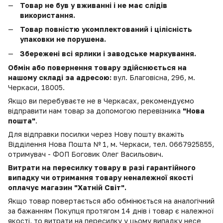
Товар не був у вживанні і не має слідів
використання.
Товар повністю укомплектований і цілісність
упаковки не порушена.
Збережені всі ярлики і заводське маркування.
Обмін або повернення товару здійснюється на
нашому складі за адресою:
вул. Благовісна, 296, м.
Черкаси, 18005.
Якщо ви перебуваєте не в Черкасах, рекомендуємо
відправити нам товар за допомогою перевізника
"Нова
пошта"
.
Для відправки посилки через Нову пошту вкажіть
Відділення Нова Пошта № 1, м. Черкаси, тел. 0667925855,
отримувач - ФОП Боговик Олег Васильович.
Витрати на пересилку товару в разі гарантійного
випадку чи отримання товару неналежної якості
оплачує магазин "Хатній Світ".
Якщо товар повертається або обмінюється на аналогічний
за бажанням Покупця протягом 14 днів і товар є належної
якості, то витрати на пересилку у цьому випадку несе