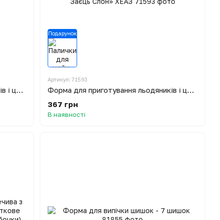
Подарунок
Артикул: 71593
Форма для приготування льодяників і цукерок «Зоопарк»
Форма для приготування льодяників і цукерок на паличці «Ну постривай Вовк Заєць Слон» ХЕАЗ
367 грн
В наявності