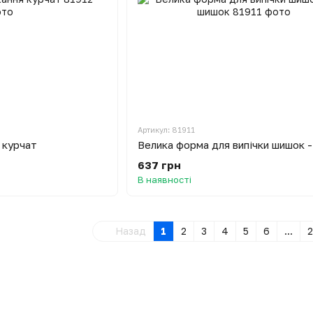
Артикул: 81911
 курчат
637 грн
В наявності
Назад
1
2
3
4
5
6
...
2