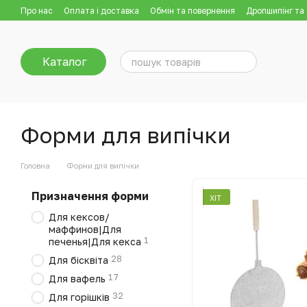
Перейти до основного контенту
Про нас
Оплата і доставка
Обмін та повернення
Дропшипінг та
Каталог
Форми для випічки
Головна
Форми для випічки
Призначення форми
ХІТ
Для кексов/
маффинов|Для
1
печенья|Для кекса
28
Для бісквіта
17
Для вафель
32
Для горішків