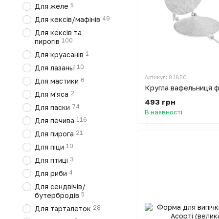
5
Для желе
49
Для кексів/мафінів
Для кексів та
100
пирогів
1
Для круасанів
10
Для лазаньї
Артикул: 81850
6
Для мастики
2
Для м'яса
493 грн
74
Для паски
В наявності
116
Для печива
21
Для пирога
10
Для піци
3
Для птиці
4
Для риби
Для сендвічів/
5
бутербродів
28
Для тарталеток