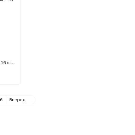
Велика форма для випічки шишок - 16 шишок
6
Вперед