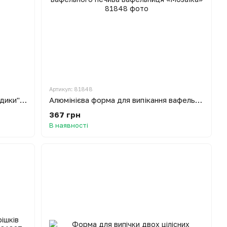
Артикул: 81848
Форма для випічки грибочків "Гвоздики" - 10 грибочків
Алюмінієва форма для випікання вафельного печива вафельниця «Мозаїка»
367 грн
В наявності