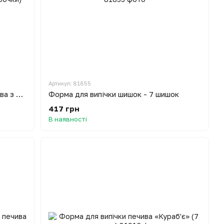
Артикул: 81855
Форма для випікання горішків печива з начинкою на плиті горішниця «Святкове асорті» (серця, шишки, мушлі, грибочки)
Форма для випічки шишок - 7 шишок
417 грн
В наявності