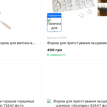
Подарунок
Артикул: 81534
Кругла вафельниця форма для випічки вафельних коржів Ø22 см з дерев'яними ручками візерунок у квадрати
400 грн
В наявності