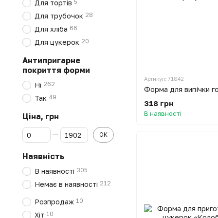
5
Для тортів
28
Для трубочок
66
Для хліба
20
Для цукерок
Антипригарне
покриття форми
Артикул: 71842
262
Ні
49
Так
318 грн
В наявності
Ціна, грн
Від Ціна, грн
До Ціна, грн
ОК
Наявність
305
В наявності
212
Немає в наявності
10
Розпродаж
10
Хіт