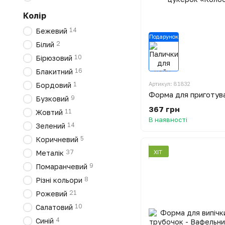
Колір
14
Бежевий
Подарунок
2
Білий
10
Бірюзовий
16
Блакитний
Артикул: 81832
1
Бордовий
9
Бузковий
367 грн
11
Жовтий
В наявності
14
Зелений
5
Коричневий
37
ХІТ
Металік
9
Помаранчевий
8
Різні кольори
21
Рожевий
10
Салатовий
4
Синій