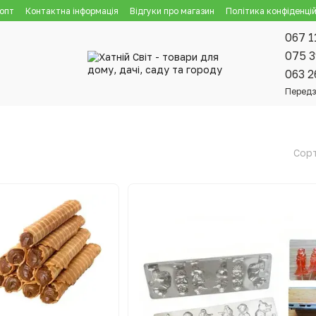
 опт
Контактна інформація
Відгуки про магазин
Політика конфіденцій
067 1
075 3
063 2
Передз
Сорт