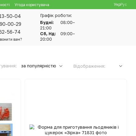
Укр
Рус
ності
Угода користувача
Графік роботи:
13-50-04
Будні:
08:00–
90-00-29
21:00
62-56-74
Сб, Нд:
09:00–
20:00
вонити вам?
ування:
за популярністю
Відображення: