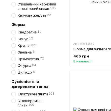
Спеціальний харчовий
186
алюмінієвий сплав
22
Харчова жерсть
Форма
11
Квадратна
12
Конус
Артикул: 81869
132
Кругла
8
Овальна
465 грн
72
Прямокутна
В наявності
84
Фігурна
6
Циліндр
Сумісність із
джерелами тепла
103
Електричні плити
Склокерамічні
100
плити