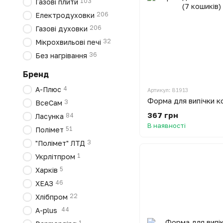
103
Газові плити
206
Електродуховки
206
Газові духовки
32
Мікрохвильові печі
36
Без нагрівання
Бренд
4
А-Плюс
Артикул: 81913
3
ВсеСам
367 грн
84
Ласунка
В наявності
51
Полімет
3
"Полімет" ЛТД
1
Укрлітпром
5
Харків
46
ХЕАЗ
22
Хлібпром
44
A-plus
1