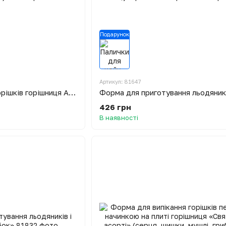
Подарунок
Артикул: 81647
Форма для випічки горішків горішниця Асорті (велика)
426 грн
В наявності