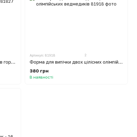
2
Артикул: 81918
Форма для випічки великих горішків горішниця - 12 горіхів ХЕАЗ Харків
Форма для випічки двох цілісних олімпійських ведмедиків
380 грн
В наявності