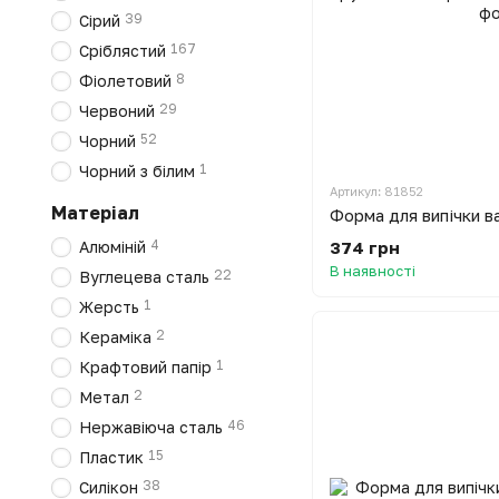
39
Сірий
167
Сріблястий
8
Фіолетовий
29
Червоний
52
Чорний
1
Чорний з білим
Артикул: 81852
Матеріал
4
374 грн
Алюміній
В наявності
22
Вуглецева сталь
1
Жерсть
2
Кераміка
1
Крафтовий папір
2
Метал
46
Нержавіюча сталь
15
Пластик
38
Силікон