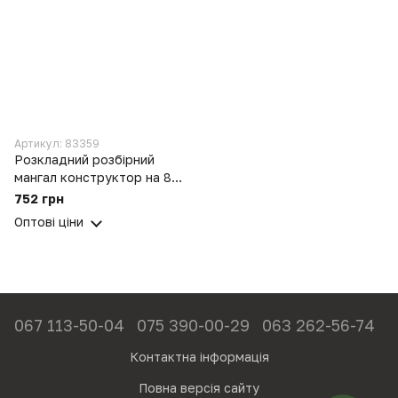
Артикул: 83359
Розкладний розбірний
мангал конструктор на 8-
10 шампурів
752 грн
Оптові ціни
067 113-50-04
075 390-00-29
063 262-56-74
Контактна інформація
Повна версія сайту