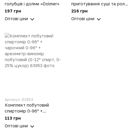
голубців і долми «Dolmer»
приготування суші та ролів
Perfect Roll-Sushi
197 грн
216 грн
Оптові ціни
Оптові ціни
Артикул: 83953
Комплект побутовий
спиртомір 0-96° +
чарочний 0-96° +
113 грн
ареометр-виномір
Оптові ціни
побутовий (0-12° спирт, 0-