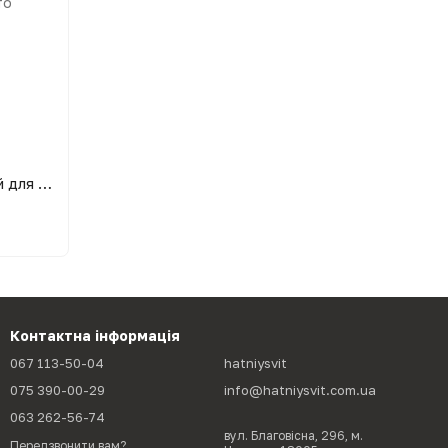
Сепаратор електричний побутовий для молока Мотор Січ 100-19 100 л/год металеві тарілочки
Контактна інформація
067 113-50-04
hatniysvit
075 390-00-29
info@hatniysvit.com.ua
063 262-56-74
вул. Благовісна, 296, м.
Передзвонити вам?