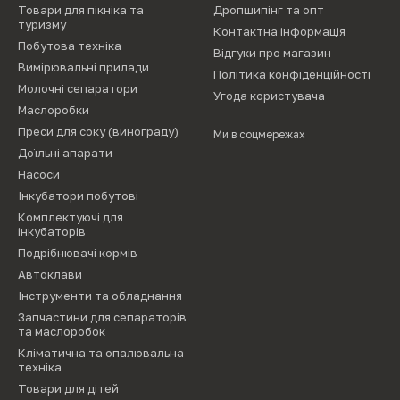
Товари для пікніка та
Дропшипінг та опт
туризму
Контактна інформація
Побутова техніка
Відгуки про магазин
Вимірювальні прилади
Політика конфіденційності
Молочні сепаратори
Угода користувача
Маслоробки
Преси для соку (винограду)
Ми в соцмережах
Доїльні апарати
Насоси
Інкубатори побутові
Комплектуючі для
інкубаторів
Подрібнювачі кормів
Автоклави
Інструменти та обладнання
Запчастини для сепараторів
та маслоробок
Кліматична та опалювальна
техніка
Товари для дітей