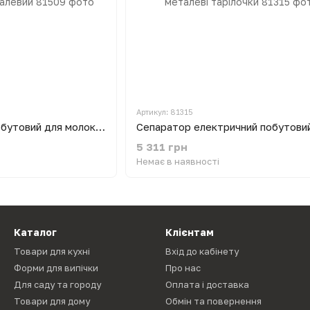
Артикул: 81315
Сепаратор ручний побутовий для молока Мотор Січ СЦМР-80-09 80 л/годину корпус металевий
5 311 грн
Немає в наявності
Каталог
Клієнтам
Товари для кухні
Вхід до кабінету
Форми для випічки
Про нас
Для саду та городу
Оплата і доставка
Товари для дому
Обмін та повернення