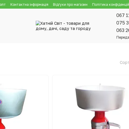
 опт
Контактна інформація
Відгуки про магазин
Політика конфіденцій
067 1
075 3
063 2
Передз
Сорт