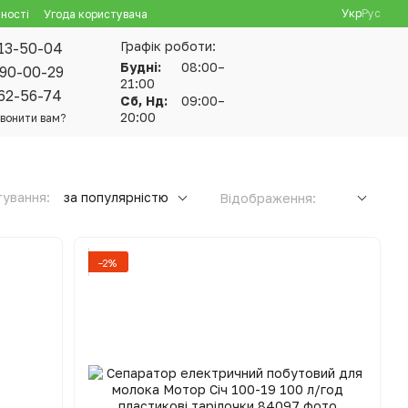
Укр
Рус
ності
Угода користувача
Графік роботи:
13-50-04
Будні:
08:00–
90-00-29
21:00
62-56-74
Сб, Нд:
09:00–
20:00
вонити вам?
ування:
за популярністю
Відображення:
−2%