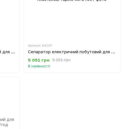
Артикул: 84097
Сепаратор електричний побутовий для молока Мотор Січ 100-18 100 л/год корпус металевий
Сепаратор електричний побутовий для молока Мотор Січ 100-19 100 л/год пластикові тарілочки
5 051 грн
5 151 грн
В наявності