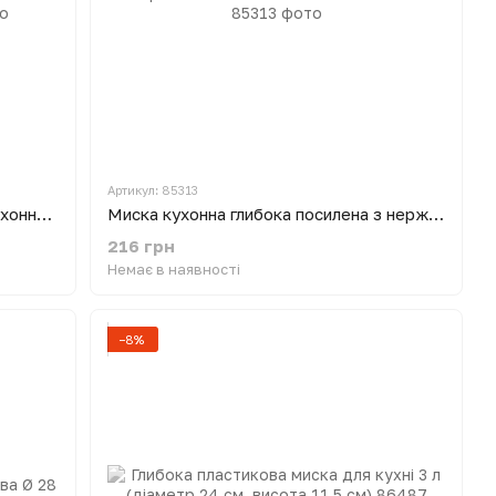
Артикул: 85313
Таз алюмінієвий харчовий миска кухонна для варіння варення та солінь Ø 45 см H 14 см 17 л Interos
Миска кухонна глибока посилена з нержавіючої сталі Ø 25 см H 11 см 3 л
216 грн
Немає в наявності
−8%