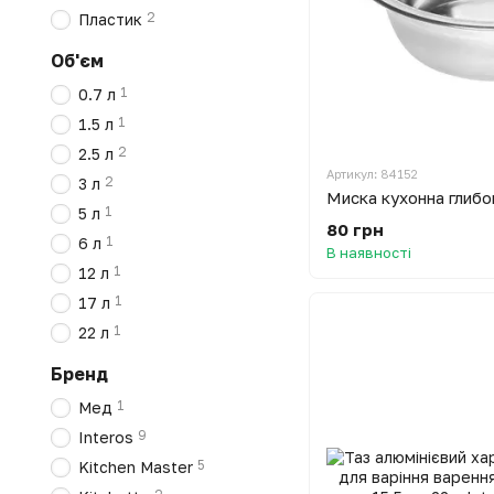
2
Пластик
Об'єм
1
0.7 л
1
1.5 л
2
2.5 л
Артикул: 84152
2
3 л
1
5 л
80 грн
1
6 л
В наявності
1
12 л
1
17 л
1
22 л
Бренд
1
Мед
9
Interos
5
Kitchen Master