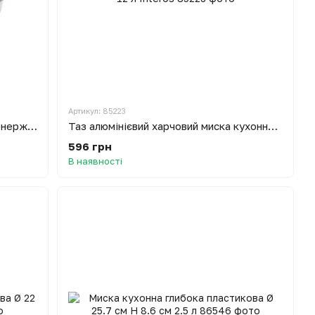
Артикул: 85223
Миска кухонна глибока посилена з нержавіючої сталі Ø 17.5 см H 8 см
Таз алюмінієвий харчовий миска кухонна для варіння варення та солінь Ø 40 см H 12 л Interos
596 грн
В наявності