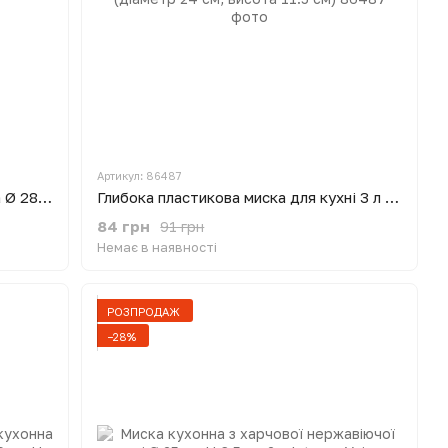
Артикул: 86487
Миска кухонна глибока пластикова Ø 28 см H 13 см 5 л
Глибока пластикова миска для кухні 3 л (діаметр 24 см, висота 11.5 см)
84 грн
91 грн
Немає в наявності
РОЗПРОДАЖ
−28%