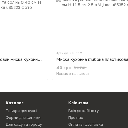
Артикул: u85352
Таз алюмінієвий харчовий миска кухонна для варіння варення та солінь Ø 40 см H 12 л Interos Уцінка
40 грн
55 грн
Немає в наявності
Каталог
Клієнтам
Товари для кухні
Вхід до кабінету
Форми для випічки
Про нас
Для саду та городу
Оплата і доставка