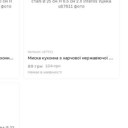
Артикул: u87611
Таз алюмінієвий харчовий миска кухонна для варіння варення та солінь Ø 50 см H 15.5 см 22 л Interos Уцінка
Миска кухонна з харчової нержавіючої сталі Ø 25 см H 6.5 см 2 л Interos Уцінка
89 грн
124 грн
Немає в наявності