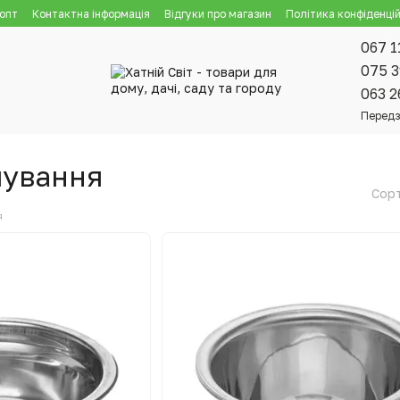
 опт
Контактна інформація
Відгуки про магазин
Політика конфіденцій
067 1
075 3
063 2
Передз
шування
Сорт
я