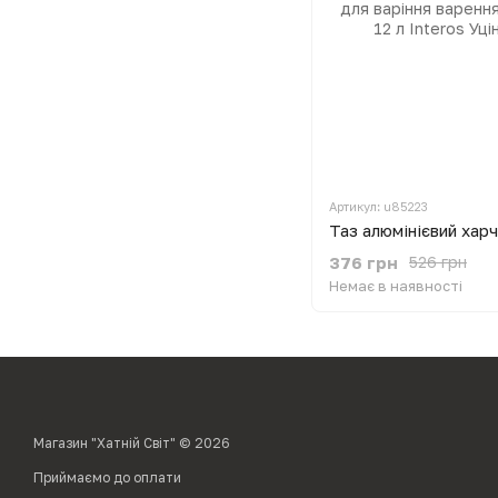
Артикул: u85223
376 грн
526 грн
Немає в наявності
Магазин "Хатній Світ" © 2026
Приймаємо до оплати