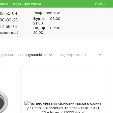
Укр
Рус
ності
Угода користувача
Графік роботи:
13-50-04
Будні:
08:00–
90-00-29
21:00
62-56-74
Сб, Нд:
09:00–
20:00
вонити вам?
ування:
за популярністю
Відображення: