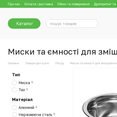
Перейти до основного контенту
Про нас
Оплата і доставка
Обмін та повернення
Дропшипінг та
Каталог
Миски та ємності для змі
Головна
Товари для кухні
Посуд
Миски та ємності для змішуванн
Тип
9
Миска
4
Таз
Матеріал
4
Алюміній
6
Нержавіюча сталь