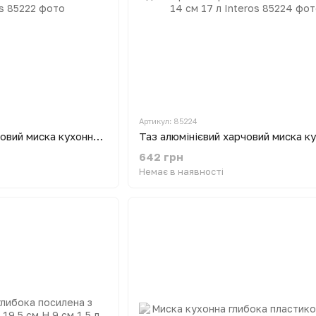
Артикул: 85224
Таз алюмінієвий харчовий миска кухонна для варіння варення та солінь Ø 32 см H 10 см 6 л Interos
642 грн
Немає в наявності