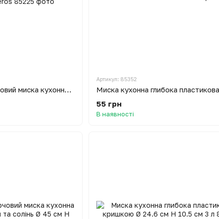
Артикул: 85352
Таз алюмінієвий харчовий миска кухонна для варіння варення та солінь Ø 50 см H 15.5 см 22 л Interos
55 грн
В наявності