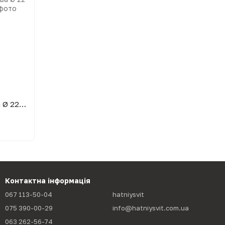
Миска кухонна глибока пластикова Ø 22 см H 11.5 см 2.5 л Уцінка
Контактна інформація
067 113-50-04
hatniysvit
075 390-00-29
info@hatniysvit.com.ua
063 262-56-74