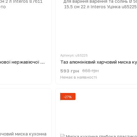
Артикул: u85225
Миска кухонна з харчової нержавіючої сталі Ø 25 см H 6.5 см 2 л Interos
593 грн
688 грн
Немає в наявності
−27%