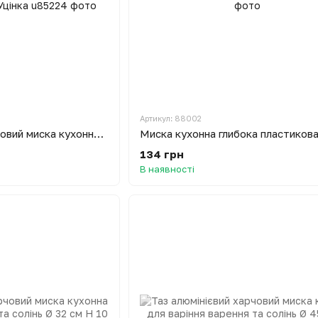
Артикул: 88002
Таз алюмінієвий харчовий миска кухонна для варіння варення та солінь Ø 45 см H 14 см 17 л Interos Уцінка
134 грн
В наявності