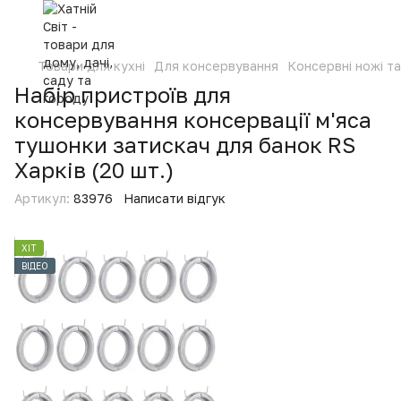
Товари для кухні
Для консервування
Консервні ножі та
Набір пристроїв для
консервування консервації м'яса
тушонки затискач для банок RS
Харків (20 шт.)
Артикул:
83976
Написати відгук
ХІТ
ВІДЕО