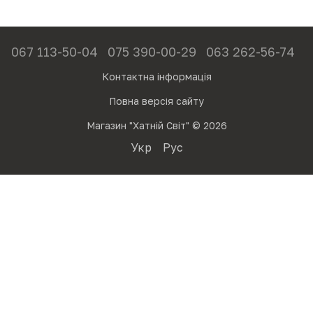
067 113-50-04
075 390-00-29
063 262-56-74
Контактна інформація
Повна версія сайту
Магазин "Хатній Світ" © 2026
Укр
Рус