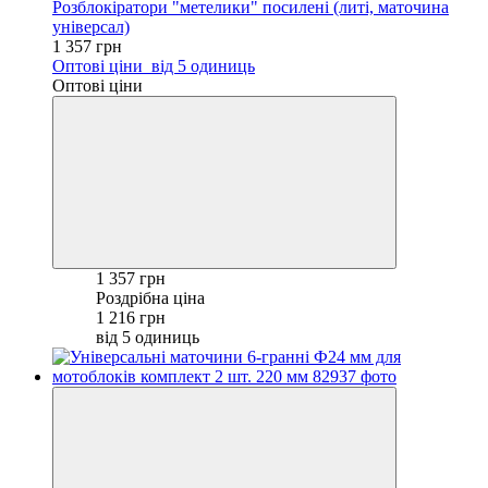
Розблокіратори "метелики" посилені (литі, маточина
універсал)
1 357 грн
Оптові ціни
від 5 одиниць
Оптові ціни
1 357 грн
Роздрібна ціна
1 216 грн
від 5 одиниць