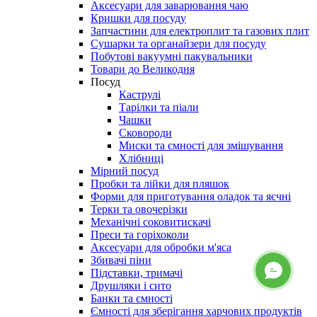
Аксесуари для заварювання чаю
Кришки для посуду
Запчастини для електроплит та газових плит
Сушарки та органайзери для посуду
Побутові вакуумні пакувальники
Товари до Великодня
Посуд
Каструлі
Тарілки та піали
Чашки
Сковороди
Миски та ємності для змішування
Хлібниці
Мірний посуд
Пробки та лійки для пляшок
Форми для приготування оладок та яєчні
Терки та овочерізки
Механічні соковитискачі
Преси та горіхоколи
Аксесуари для обробки м'яса
Збивачі піни
Підставки, тримачі
Друшляки і сито
Банки та ємності
Ємності для зберігання харчових продуктів