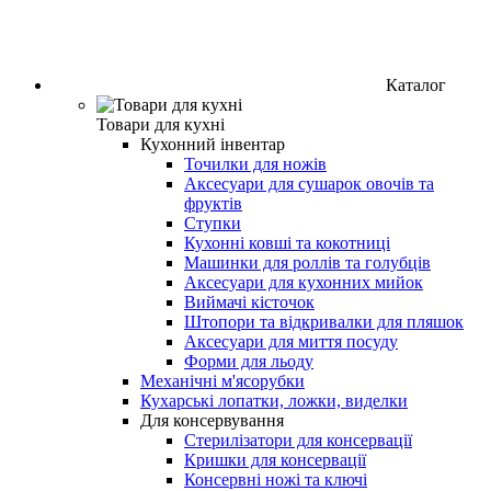
Каталог
Товари для кухні
Кухонний інвентар
Точилки для ножів
Аксесуари для сушарок овочів та
фруктів
Ступки
Кухонні ковші та кокотниці
Машинки для роллів та голубців
Аксесуари для кухонних мийок
Виймачі кісточок
Штопори та відкривалки для пляшок
Аксесуари для миття посуду
Форми для льоду
Механічні м'ясорубки
Кухарські лопатки, ложки, виделки
Для консервування
Стерилізатори для консервації
Кришки для консервації
Консервні ножі та ключі