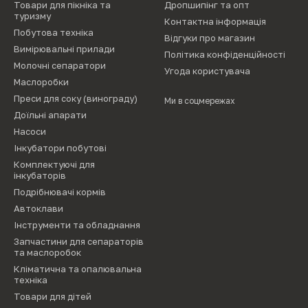
Товари для пікніка та
Дропшипінг та опт
туризму
Контактна інформація
Побутова техніка
Відгуки про магазин
Вимірювальні прилади
Політика конфіденційності
Молочні сепаратори
Угода користувача
Маслоробки
Преси для соку (винограду)
Ми в соцмережах
Доїльні апарати
Насоси
Інкубатори побутові
Комплектуючі для
інкубаторів
Подрібнювачі кормів
Автоклави
Інструменти та обладнання
Запчастини для сепараторів
та маслоробок
Кліматична та опалювальна
техніка
Товари для дітей