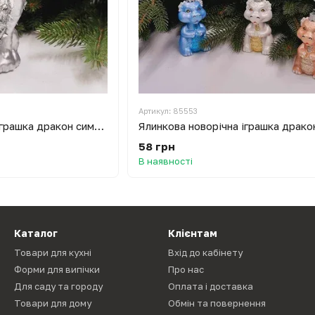
Артикул: 85553
Ялинкова новорічна іграшка дракон символ року 13 см Сріблястий
58 грн
В наявності
Каталог
Клієнтам
Товари для кухні
Вхід до кабінету
Форми для випічки
Про нас
Для саду та городу
Оплата і доставка
Товари для дому
Обмін та повернення