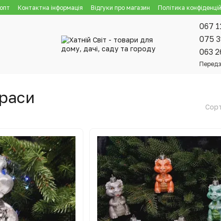
 опт
Контактна інформація
Відгуки про магазин
Політика конфіденцій
067 1
075 3
063 2
Передз
краси
Сорт