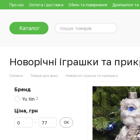
Перейти до основного контенту
Про нас
Оплата і доставка
Обмін та повернення
Дропшипінг та
Каталог
Новорічні іграшки та при
Головна
Товари для дому
Новорічні іграшки та прикраси
Бренд
2
Yu Xin
Ціна, грн
Від Ціна, грн
До Ціна, грн
ОК