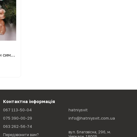
Ялинкова новорічна іграшка дракон символ року 9 см Темно-коричневий
Контактна інформація
067 113-50-04
hatniysvit
075 390-00-29
info@hatniysvit.com.ua
063 262-56-74
вул. Благовісна, 296, м.
Передзвонити вам?
Черкаси, 18005