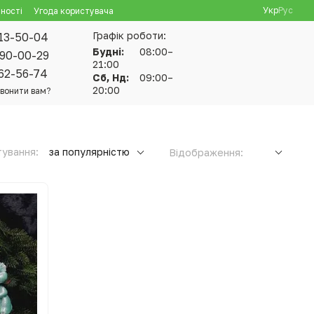
Укр
Рус
ності
Угода користувача
Графік роботи:
13-50-04
Будні:
08:00–
90-00-29
21:00
62-56-74
Сб, Нд:
09:00–
20:00
вонити вам?
ування:
за популярністю
Відображення: