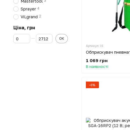
3
Mastertool
4
Sprayer
2
ViLgrand
Ціна, грн
Від Ціна, грн
До Ціна, грн
ОК
Артикул: l6
1 069 грн
В наявності
−6%