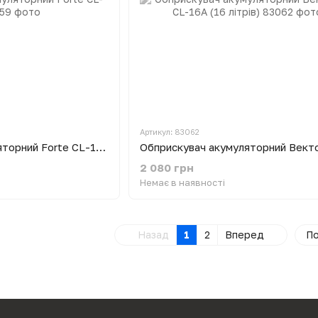
Артикул: 83062
Обприскувач акумуляторний Forte CL-18A
2 080 грн
Немає в наявності
Назад
1
2
Вперед
По