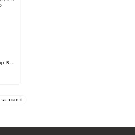
Обприскувач акумуляторний Вектор-В CL-16A (16 літрів)
казати всі