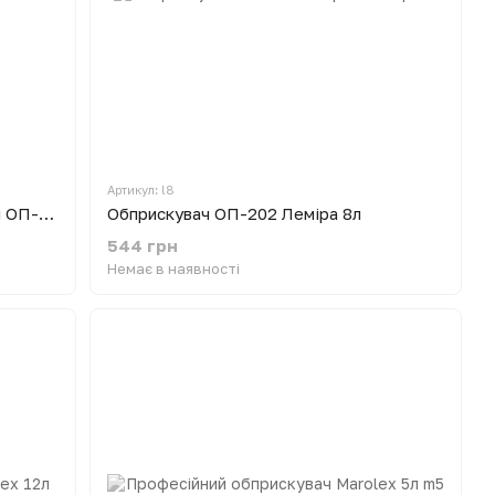
Артикул: l8
Пневматичний обприскувач ручний ОП-301 Леміра 2л
Обприскувач ОП-202 Леміра 8л
544 грн
Немає в наявності