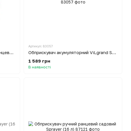
Артикул: 83057
Обприскувач ОГ-101-01 Леміра ранцевий 15л
Обприскувач акумуляторний ViLgrand SGA-12RP 12л (12 В; регулятор потужності; розсувна вудочка 96 см)
1 589 грн
В наявності