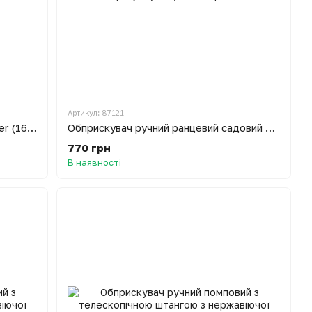
Артикул: 87121
Обприскувач акумуляторний Sprayer (16 л)
Обприскувач ручний ранцевий садовий Sprayer (16 л)
770 грн
В наявності