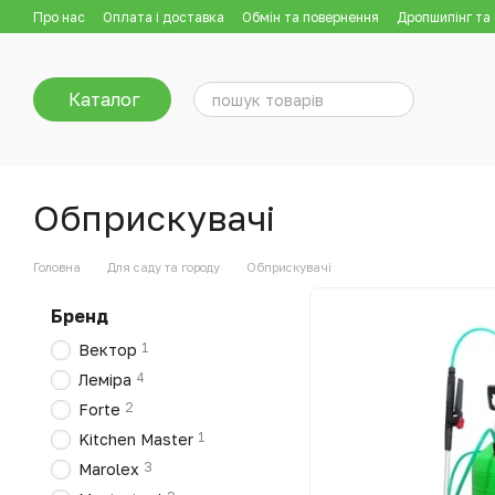
Перейти до основного контенту
Про нас
Оплата і доставка
Обмін та повернення
Дропшипінг та
Каталог
Обприскувачі
Головна
Для саду та городу
Обприскувачі
Бренд
1
Вектор
4
Леміра
2
Forte
1
Kitchen Master
3
Marolex