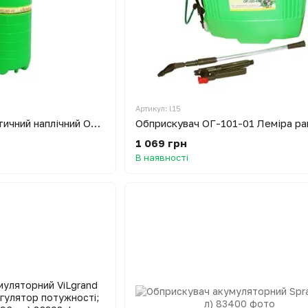
Артикул: l15
Обприскувач пневматичний наплічний ОП-202 Леміра 6л
1 069 грн
В наявності