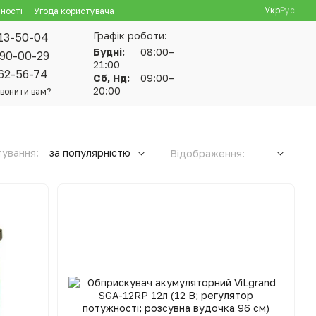
Укр
Рус
ності
Угода користувача
Графік роботи:
13-50-04
Будні:
08:00–
90-00-29
21:00
62-56-74
Сб, Нд:
09:00–
20:00
вонити вам?
ування:
за популярністю
Відображення: