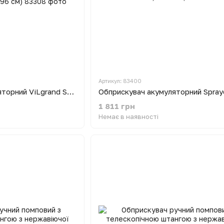
Артикул: 83400
Обприскувач акумуляторний ViLgrand SGA-16RP2 (12 В; регулятор потужності; розсувна вудочка 96 см)
1 811 грн
Немає в наявності