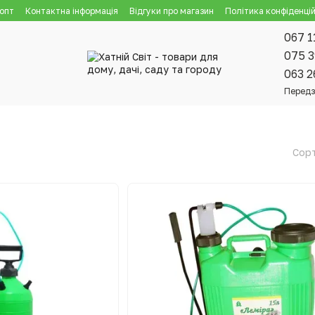
 опт
Контактна інформація
Відгуки про магазин
Політика конфіденцій
067 1
075 3
063 2
Передз
Сорт