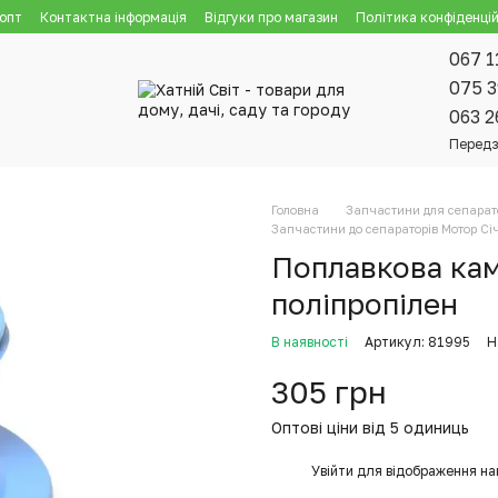
 опт
Контактна інформація
Відгуки про магазин
Політика конфіденцій
067 1
075 3
063 2
Передз
Головна
Запчастини для сепарат
Запчастини до сепараторів Мотор Січ
Поплавкова кам
поліпропілен
В наявності
Артикул: 81995
Н
305 грн
Оптові ціни від 5 одиниць
%
Увійти
для відображення на