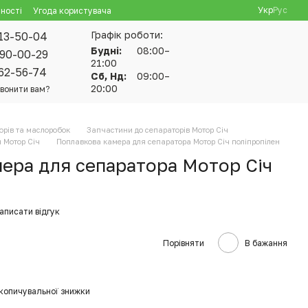
Укр
Рус
ності
Угода користувача
Графік роботи:
13-50-04
Будні:
08:00–
90-00-29
21:00
62-56-74
Сб, Нд:
09:00–
20:00
вонити вам?
орів та маслоробок
Запчастини до сепараторів Мотор Січ
 Мотор Січ
Поплавкова камера для сепаратора Мотор Січ поліпропілен
ера для сепаратора Мотор Січ
аписати відгук
Порівняти
В бажання
копичувальної знижки