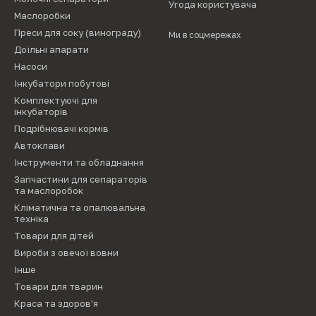
Угода користувача
Маслоробки
Преси для соку (винограду)
Ми в соцмережах
Доїльні апарати
Насоси
Інкубатори побутові
Комплектуючі для
інкубаторів
Подрібнювачі кормів
Автоклави
Інструменти та обладнання
Запчастини для сепараторів
та маслоробок
Кліматична та опалювальна
техніка
Товари для дітей
Вироби з овечої вовни
Інше
Товари для тварин
Краса та здоров'я