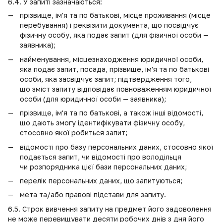
6.4. У запиті зазначаються:
прізвище, ім'я та по батькові, місце проживання (місце
перебування) і реквізити документа, що посвідчує
фізичну особу, яка подає запит (для фізичної особи —
заявника);
найменування, місцезнаходження юридичної особи,
яка подає запит, посада, прізвище, ім'я та по батькові
особи, яка засвідчує запит; підтвердження того,
що зміст запиту відповідає повноваженням юридичної
особи (для юридичної особи — заявника);
прізвище, ім'я та по батькові, а також інші відомості,
що дають змогу ідентифікувати фізичну особу,
стосовно якої робиться запит;
відомості про базу персональних даних, стосовно якої
подається запит, чи відомості про володільця
чи розпорядника цієї бази персональних даних;
перелік персональних даних, що запитуються;
мета та/або правові підстави для запиту.
6.5. Строк вивчення запиту на предмет його задоволення
не може перевищувати десяти робочих днів з дня його