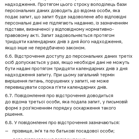
надходження. Протягом цього строку володілець бази
персональних даних доводить до відома особи, яка
подає запит, що запит буде задоволене або відповідні
персональні дані не підлягають наданню, із зазначенням
підстави, визначеної у відповідному нормативно-
правовому акті. Запит задовольняється протягом
тридцяти календарних днів з дня його надходження,
якщо інше не передбачено законом.
6.6. Відстрочення доступу до персональних даних третіх
осіб допускається у разі, якщо необхідні дані не можуть
бути надані протягом тридцяти календарних днів з дня
надходження запиту. При цьому загальний термін
вирішення питань, порушених у запиті, не може
перевищувати сорока п'яти календарних днів.
6.7. Повідомлення про відстрочення доводиться
до відома третьої особи, яка подала запит, у письмовій
формі з роз'ясненням порядку оскарження такого
рішення.
6.8. У повідомленні про відстрочення зазначаються:
прізвище, ім'я та по батькові посадової особи;