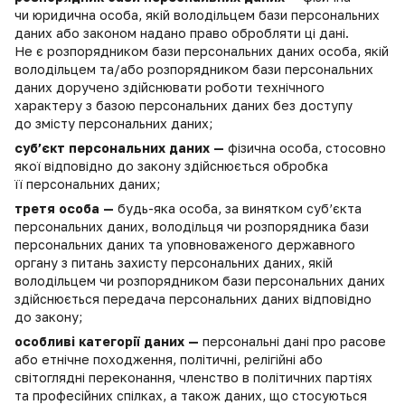
чи юридична особа, якій володільцем бази персональних
даних або законом надано право обробляти ці дані.
Не є розпорядником бази персональних даних особа, якій
володільцем та/або розпорядником бази персональних
даних доручено здійснювати роботи технічного
характеру з базою персональних даних без доступу
до змісту персональних даних;
суб’єкт персональних даних —
фізична особа, стосовно
якої відповідно до закону здійснюється обробка
її персональних даних;
третя особа —
будь-яка особа, за винятком суб’єкта
персональних даних, володільця чи розпорядника бази
персональних даних та уповноваженого державного
органу з питань захисту персональних даних, якій
володільцем чи розпорядником бази персональних даних
здійснюється передача персональних даних відповідно
до закону;
особливі категорії даних —
персональні дані про расове
або етнічне походження, політичні, релігійні або
світоглядні переконання, членство в політичних партіях
та професійних спілках, а також даних, що стосуються