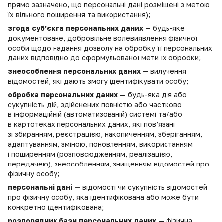
прямо зазначено, що персональні дані розміщені з метою
їх вільного поширення та використання);
згода суб’єкта персональних даних
— будь-яке
документоване, добровільне волевиявлення фізичної
особи щодо надання дозволу на обробку її персональних
даних відповідно до сформульованої мети їх обробки;
знеособлення персональних даних
— вилучення
відомостей, які дають змогу ідентифікувати особу;
обробка персональних даних —
будь-яка дія або
сукупність дій, здійснених повністю або частково
в інформаційній (автоматизованій) системі та/або
в картотеках персональних даних, які пов’язані
зі збиранням, реєстрацією, накопиченням, зберіганням,
адаптуванням, зміною, поновленням, використанням
і поширенням (розповсюдженням, реалізацією,
передачею), знеособленням, знищенням відомостей про
фізичну особу;
персональні дані —
відомості чи сукупність відомостей
про фізичну особу, яка ідентифікована або може бути
конкретно ідентифікована;
розпорядник бази персональних даних —
фізична