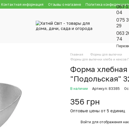
Контактная информация
Отзывы о магазине
Политика конфиденциал
067 1
04
075 3
29
063 2
74
Перезв
Главная
Формы для выпечки
Формы для выпечки хлеба и кексов 
Форма хлебная 
"Подольская" 32
В наличии
Артикул: 83385
Ос
356 грн
Оптовые цены от 5 единиц
%
Войти
для отображения нак