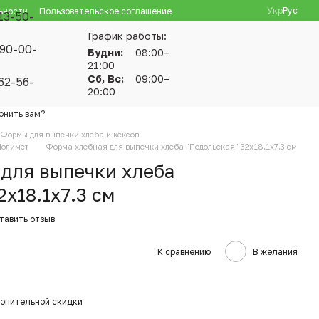
Укр
Рус
ьности
Пользовательское соглашение
13-50-
График работы:
90-00-
Будни:
08:00–
21:00
Сб, Вс:
09:00–
62-56-
20:00
онить вам?
Формы для выпечки хлеба и кексов
Полимет
Форма хлебная для выпечки хлеба "Подольская" 32x18.1x7.3 см
для выпечки хлеба
x18.1x7.3 см
тавить отзыв
К сравнению
В желания
опительной скидки