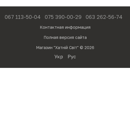
067 113-50-04
075 390-00-29
063 262-56-74
Контактная информация
Полная версия сайта
Магазин "Хатній Світ" © 2026
Укр
Рус