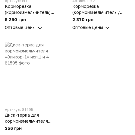
Артикул: el1
Артикул: el2
Корморезка
Корморезка
(кормоизмельчитель)
(кормоизмельчитель /
Эликор 1 исп. 1 для
зернодробилка) Эликор 1
5 250 грн
2 370 грн
корнеплодов (буряков) и
исп. 2 для зерна
Оптовые цены
Оптовые цены
зерна
Артикул: 81595
Диск-терка для
кормоизмельчителя
«Эликор-1» исп.1 и 4
356 грн