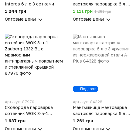
Interos 6 л с 3 сетками
кастрюля пароварка 6 л с
3 ярусами из
1 244 грн
1 111 грн
1 261 грн
нержавеющей стали A-
Оптовые цены
Оптовые цены
Plus Уценка
Подарок
Артикул: 87970
Артикул: 84328
Сковорода пароварка
Мантышница мантоварка
сотейник WOK 3-в-1
кастрюля пароварка 6 л с
Zauberg 1332 BL с
3 ярусами из
1 637 грн
1 261 грн
мраморным
нержавеющей стали A-
Оптовые цены
Оптовые цены
антипригарным покрытием
Plus