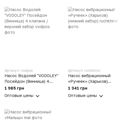
Артикул: vodpos
Артикул: ruchkhniz
Насос Водолей "VODOLEY"
Насос вибрационный
Посейдон (Винница) 4
«Ручеек» (Харьков)
клапана / верхний забор
(нижний забор)
1 985 грн
1 341 грн
Оптовые цены
Оптовые цены