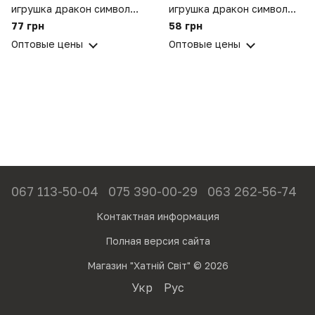
игрушка дракон символ
игрушка дракон символ
года 13 см Серебристый
года 9 см Темно-
77 грн
58 грн
коричневый
Оптовые цены
Оптовые цены
067 113-50-04
075 390-00-29
063 262-56-74
Контактная информация
Полная версия сайта
Магазин "Хатній Світ" © 2026
Укр
Рус