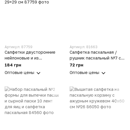
Артикул: 87759
Артикул: 81663
Салфетки двусторонние
Салфетка пасхальная /
нейлоновые и из
рушник пасхальный №7 с
микрофибры, набор 5 шт.
блестками
184 грн
72 грн
29×29 см
Оптовые цены
Оптовые цены