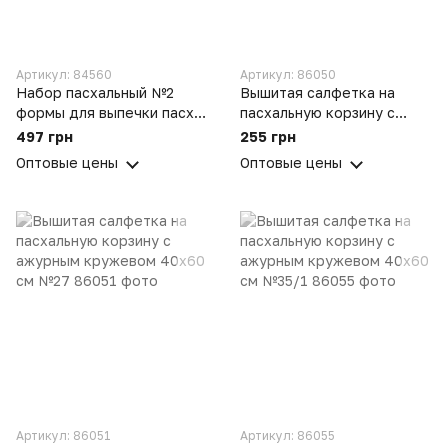
Артикул: 84560
Артикул: 86050
Набор пасхальный №2
Вышитая салфетка на
формы для выпечки пасхи
пасхальную корзину с
и сырной паски 10 лент
ажурным кружевом 40х60
497 грн
255 грн
для яиц и салфетка
см №26
Оптовые цены
Оптовые цены
пасхальная
Артикул: 86051
Артикул: 86055