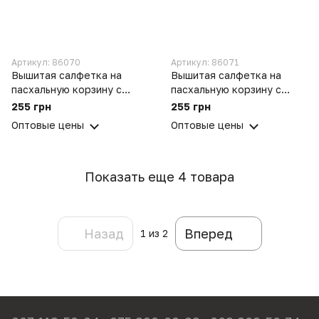
Артикул: 86070
Артикул: 86071
Вышитая салфетка на
Вышитая салфетка на
пасхальную корзину с
пасхальную корзину с
ажурным кружевом 40х60
ажурным кружевом 40х60
255 грн
255 грн
см №30/1
см №32/1
Оптовые цены
Оптовые цены
Показать еще 4 товара
Назад
Вперед
1
из 2