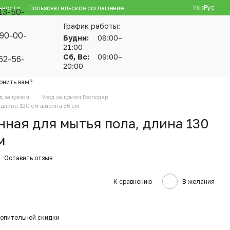
Укр
Рус
ьности
Пользовательское соглашение
13-50-
График работы:
90-00-
Будни:
08:00–
21:00
Сб, Вс:
09:00–
62-56-
20:00
онить вам?
д за домом
Уход за домом Господар
 длина 130 см ширина 36 см
ная для мытья пола, длина 130
м
Оставить отзыв
К сравнению
В желания
опительной скидки