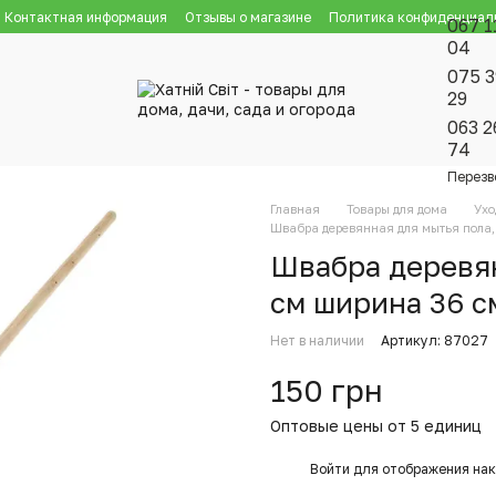
Контактная информация
Отзывы о магазине
Политика конфиденциал
067 1
04
075 3
29
063 2
74
Перезв
Главная
Товары для дома
Ухо
Швабра деревянная для мытья пола,
Швабра деревян
см ширина 36 с
Нет в наличии
Артикул: 87027
150 грн
Оптовые цены от 5 единиц
%
Войти
для отображения нак