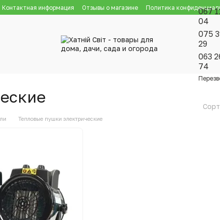
Контактная информация
Отзывы о магазине
Политика конфиденциал
067 1
04
075 3
29
063 2
74
Перезв
ческие
Сорт
ели
Тепловые пушки электрические