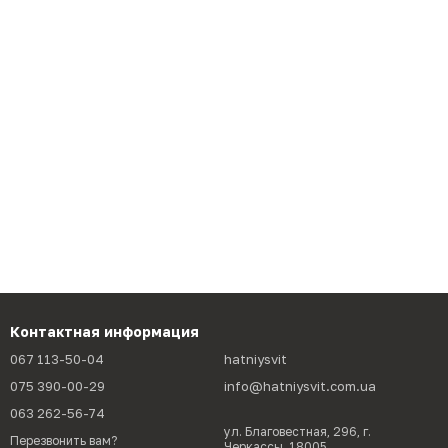
Контактная информация
067 113-50-04
hatniysvit
075 390-00-29
info@hatniysvit.com.ua
063 262-56-74
ул. Благовестная, 296, г.
Перезвонить вам?
Черкассы, 18005