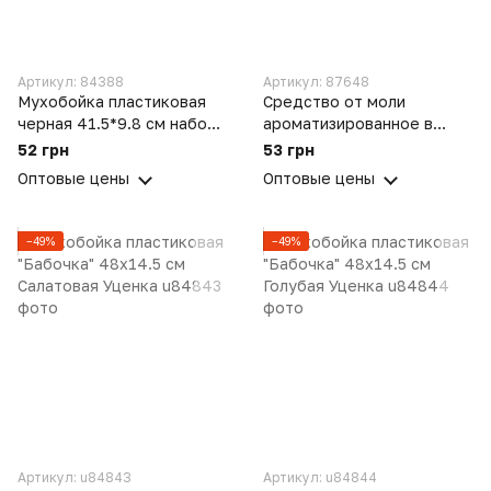
Артикул: 84388
Артикул: 87648
Мухобойка пластиковая
Средство от моли
черная 41.5*9.8 см набор
ароматизированное в
из 3 шт.
таблетках "Эвкалипт", 4
52 грн
53 грн
таблетки
Оптовые цены
Оптовые цены
−49%
−49%
Артикул: u84843
Артикул: u84844