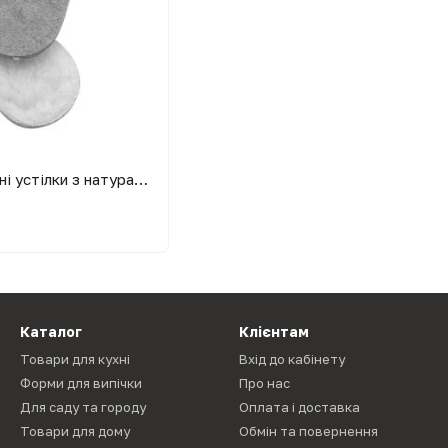
Зимові теплі 2х-слойні устілки з натуральної повстяної вовни + хутро овчини р. 36 - 47
Каталог
Клієнтам
Товари для кухні
Вхід до кабінету
Форми для випічки
Про нас
Для саду та городу
Оплата і доставка
Товари для дому
Обмін та повернення