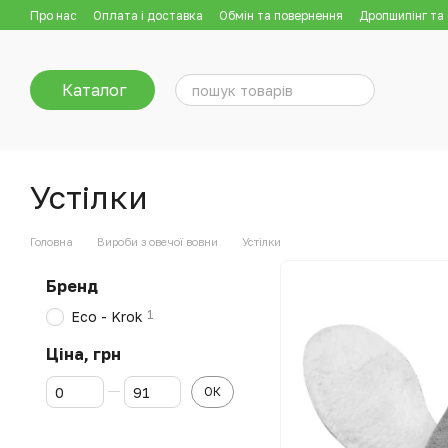
Перейти до основного контенту
Про нас
Оплата і доставка
Обмін та повернення
Дропшипінг та
Каталог
Устілки
Головна
Вироби з овечої вовни
Устілки
Бренд
1
Eco - Krok
Ціна, грн
Від Ціна, грн
До Ціна, грн
ОК