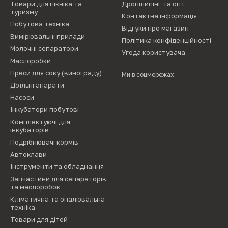
Товари для пікніка та
Дропшипінг та опт
туризму
Контактна інформація
Побутова техніка
Відгуки про магазин
Вимірювальні прилади
Політика конфіденційності
Молочні сепаратори
Угода користувача
Маслоробки
Преси для соку (винограду)
Ми в соцмережах
Доїльні апарати
Насоси
Інкубатори побутові
Комплектуючі для
інкубаторів
Подрібнювачі кормів
Автоклави
Інструменти та обладнання
Запчастини для сепараторів
та маслоробок
Кліматична та опалювальна
техніка
Товари для дітей