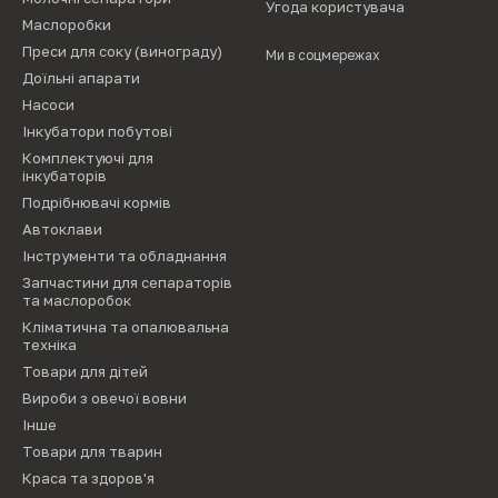
Угода користувача
Маслоробки
Преси для соку (винограду)
Ми в соцмережах
Доїльні апарати
Насоси
Інкубатори побутові
Комплектуючі для
інкубаторів
Подрібнювачі кормів
Автоклави
Інструменти та обладнання
Запчастини для сепараторів
та маслоробок
Кліматична та опалювальна
техніка
Товари для дітей
Вироби з овечої вовни
Інше
Товари для тварин
Краса та здоров'я