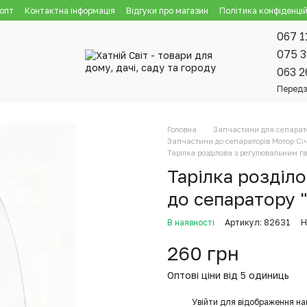
 опт
Контактна інформація
Відгуки про магазин
Політика конфіденцій
067 1
075 3
063 2
Передз
Головна
Запчастини для сепарат
Запчастини до сепараторів Мотор Січ
Тарілка розділова з регулювальним г
Тарілка розділ
до сепаратору 
В наявності
Артикул: 82631
Н
260 грн
Оптові ціни від 5 одиниць
%
Увійти
для відображення на