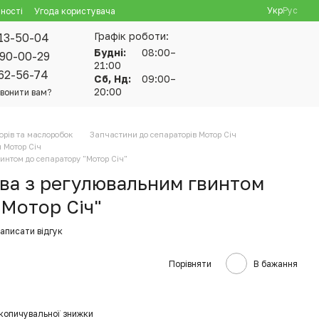
Укр
Рус
ності
Угода користувача
Графік роботи:
13-50-04
Будні:
08:00–
90-00-29
21:00
62-56-74
Сб, Нд:
09:00–
20:00
вонити вам?
орів та маслоробок
Запчастини до сепараторів Мотор Січ
 Мотор Січ
винтом до сепаратору "Мотор Січ"
ова з регулювальним гвинтом
"Мотор Січ"
аписати відгук
Порівняти
В бажання
копичувальної знижки