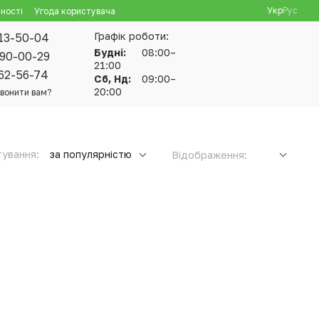
Укр
Рус
ності
Угода користувача
Графік роботи:
13-50-04
Будні:
08:00–
90-00-29
21:00
62-56-74
Сб, Нд:
09:00–
20:00
вонити вам?
ування:
за популярністю
Відображення: