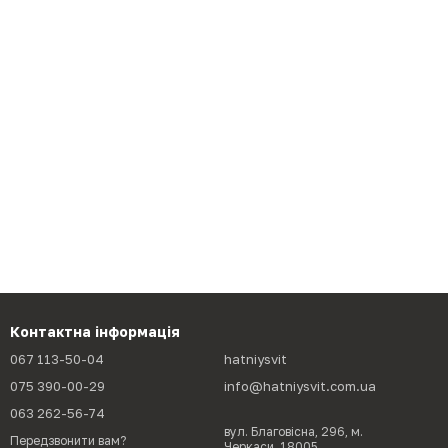
Контактна інформація
067 113-50-04
hatniysvit
075 390-00-29
info@hatniysvit.com.ua
063 262-56-74
вул. Благовісна, 296, м.
Передзвонити вам?
Черкаси, 18005