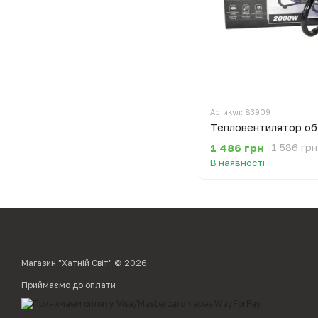
Артикул: 83909
1 486 грн
1 586 грн
В наявності
Магазин "Хатній Світ" © 2026
Приймаємо до оплати