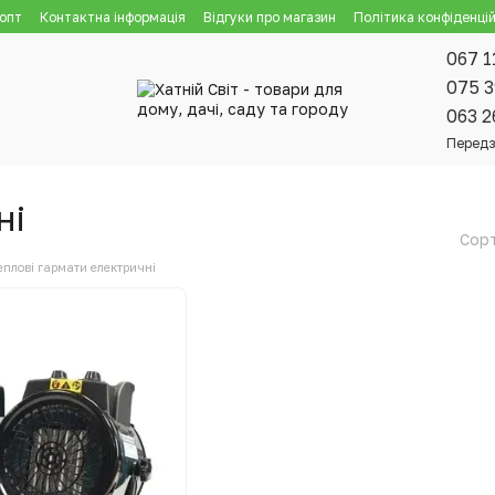
 опт
Контактна інформація
Відгуки про магазин
Політика конфіденцій
067 1
075 3
063 2
Передз
ні
Сорт
еплові гармати електричні