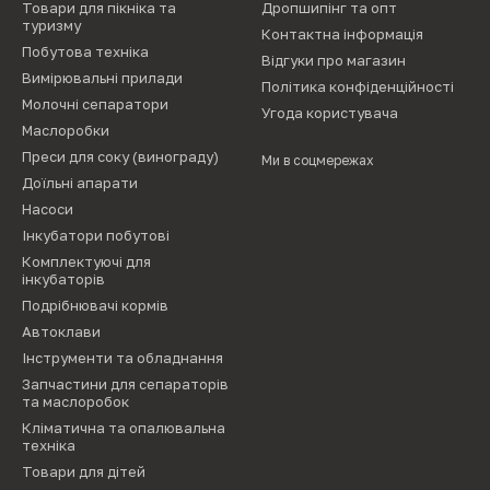
Товари для пікніка та
Дропшипінг та опт
туризму
Контактна інформація
Побутова техніка
Відгуки про магазин
Вимірювальні прилади
Політика конфіденційності
Молочні сепаратори
Угода користувача
Маслоробки
Преси для соку (винограду)
Ми в соцмережах
Доїльні апарати
Насоси
Інкубатори побутові
Комплектуючі для
інкубаторів
Подрібнювачі кормів
Автоклави
Інструменти та обладнання
Запчастини для сепараторів
та маслоробок
Кліматична та опалювальна
техніка
Товари для дітей