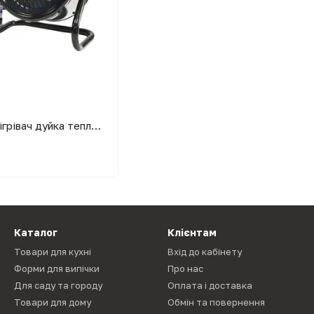
Тепловентилятор обігрівач дуйка теплова гармата пушка Kraissmann TVZ-2000 Вт 2 кВт
Каталог
Клієнтам
Товари для кухні
Вхід до кабінету
Форми для випічки
Про нас
Для саду та городу
Оплата і доставка
Товари для дому
Обмін та повернення