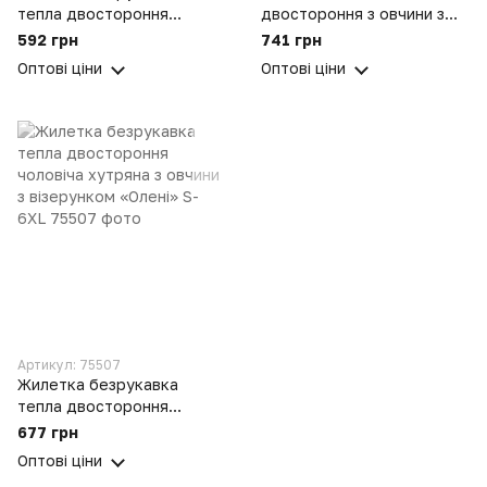
тепла двостороння
двостороння з овчини з
чоловіча хутряна з овчини
елегантним картатим
592 грн
741 грн
сіра S-6XL
візерунком
Оптові ціни
Оптові ціни
Артикул: 75507
Жилетка безрукавка
тепла двостороння
чоловіча хутряна з овчини
677 грн
з візерунком «Олені» S-
Оптові ціни
6XL