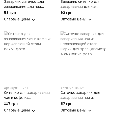
Заварник ситечко для
Заварник ситечко для
заваривания для чая
заваривания для чая
силиконовый в виде
силиконовый человечек
53 грн
92 грн
фруктов Апельсин
"Мистер Чай" Салатовый
Оптовые цены
Оптовые цены
Артикул: 83761
Артикул: 85825
Ситечко для заваривания
Ситечко заварник для
чая и кофе из
заваривания чая из
нержавеющей стали
нержавеющей стали
117 грн
57 грн
шарик для трав (диаметр
Оптовые цены
Оптовые цены
4 см)