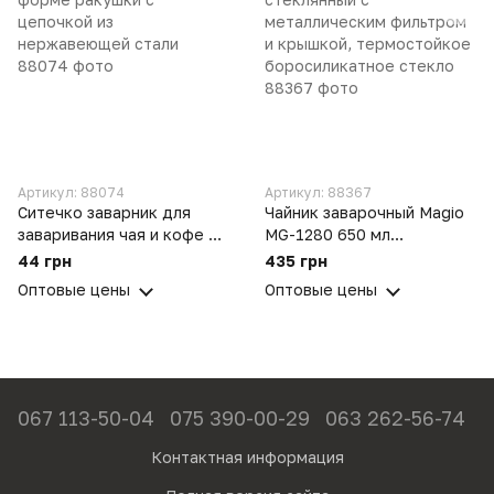
Артикул: 88074
Артикул: 88367
Ситечко заварник для
Чайник заварочный Magio
заваривания чая и кофе в
MG-1280 650 мл
форме ракушки с
стеклянный с
44 грн
435 грн
цепочкой из
металлическим фильтром
Оптовые цены
Оптовые цены
нержавеющей стали
и крышкой, термостойкое
боросиликатное стекло
067 113-50-04
075 390-00-29
063 262-56-74
Контактная информация