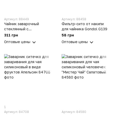
Артикул: 88449
Артикул: 88458
Чайник заварочный
Фильтр-сито от накипи
стеклянный с
для чайника Gondol G139
металлическим фильтром
311 грн
58 грн
и крышкой 1000 мл
Оптовые цены
Оптовые цены
1
Артикул: 84708
Артикул: 84580