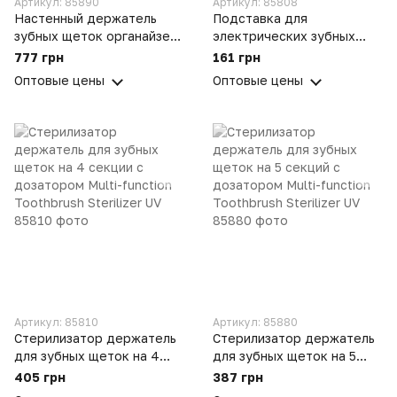
Артикул: 85890
Артикул: 85808
Настенный держатель
Подставка для
зубных щеток органайзер
электрических зубных
на 4 стакана + с
щеток EasyStore
777 грн
161 грн
автоматическим
Toothbrush Caddy ST-661
Оптовые цены
Оптовые цены
дозатором зубной пасты
Артикул: 85810
Артикул: 85880
Стерилизатор держатель
Стерилизатор держатель
для зубных щеток на 4
для зубных щеток на 5
секции с дозатором Multi-
секций с дозатором Multi-
405 грн
387 грн
function Toothbrush
function Toothbrush