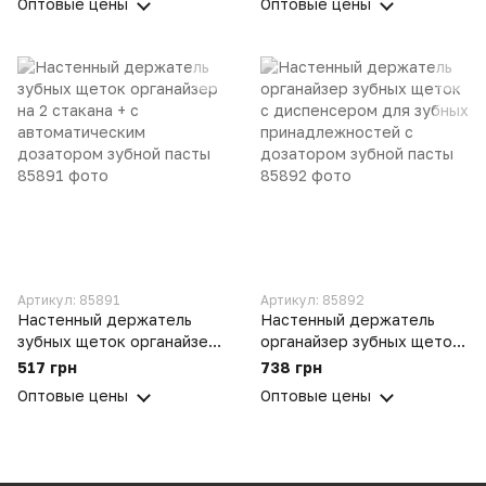
Оптовые цены
Оптовые цены
Sterilizer UV
Sterilizer UV
Артикул: 85891
Артикул: 85892
Настенный держатель
Настенный держатель
зубных щеток органайзер
органайзер зубных щеток
на 2 стакана + с
с диспенсером для зубных
517 грн
738 грн
автоматическим
принадлежностей с
Оптовые цены
Оптовые цены
дозатором зубной пасты
дозатором зубной пасты