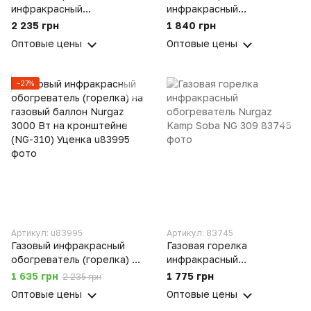
инфракрасный
инфракрасный
обогреватель Nurgaz 3000
обогреватель Orgaz SB-
2 235 грн
1 840 грн
Вт на кронштейне (NG-
600
Оптовые цены
Оптовые цены
310)
−27%
Артикул: u83995
Артикул: 83745
Газовый инфракрасный
Газовая горелка
обогреватель (горелка) на
инфракрасный
газовый баллон Nurgaz
обогреватель Nurgaz
1 635 грн
1 775 грн
2 235 грн
3000 Вт на кронштейне
Kamp Soba NG 309
Оптовые цены
Оптовые цены
(NG-310) Уценка