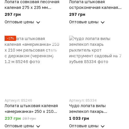
Лопата совковая песочная
Лопата штыковая
каленая 275 х 235 мм
остроконечная каленая
рельсовая сталь c
290 х 220 мм рельсовая
297 грн
297 грн
держаком (черенком) 1.2
сталь c держаком
Оптовые цены
Оптовые цены
м
(черенком) 1.2 м
−17%
Артикул: 85246
Артикул: 85334
Лопата штыковая каленая
Чудо лопата вилы
«американка» 250 х 210
землекоп пахарь
мм рельсовая сталь c
рыхлитель крот
237 грн
1 033 грн
287 грн
держаком (черенком) 1.2
инструмент садовый на 7
Оптовые цены
Оптовые цены
м
зубьев