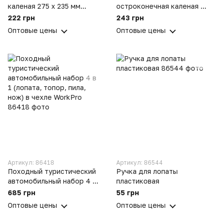
каленая 275 х 235 мм
остроконечная каленая с
рельсовая сталь
ребрами жесткости 290 х
222 грн
243 грн
220 мм рельсовая сталь
Оптовые цены
Оптовые цены
Артикул: 86418
Артикул: 86544
Походный туристический
Ручка для лопаты
автомобильный набор 4 в
пластиковая
1 (лопата, топор, пила,
685 грн
55 грн
нож) в чехле WorkPro
Оптовые цены
Оптовые цены