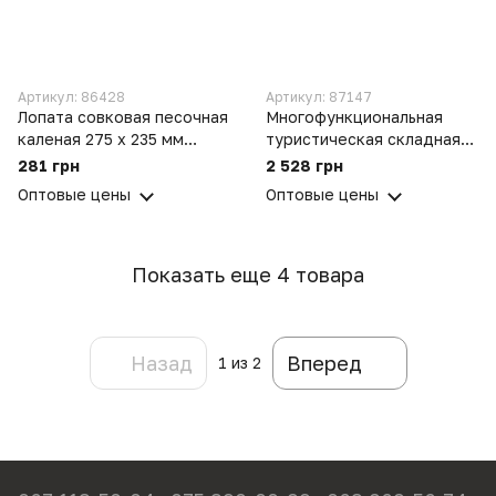
Артикул: 86428
Артикул: 87147
Лопата совковая песочная
Многофункциональная
каленая 275 х 235 мм
туристическая складная
рельсовая сталь c
лопата-мультитул 8-в-1
281 грн
2 528 грн
держаком (черенком) 1 м
набор для выживания в
Оптовые цены
Оптовые цены
кейсе топор, нож
Показать еще 4 товара
Назад
Вперед
1
из 2