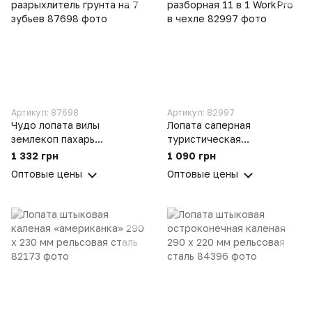
Артикул: 87698
Артикул: 82997
Чудо лопата вилы
Лопата саперная
землекоп пахарь
туристическая
рыхлитель крот ручной
многофункциональная (авт
1 332 грн
1 090 грн
разрыхлитель грунта на 7
омобильная) разборная 11
Оптовые цены
Оптовые цены
зубьев
в 1 WorkPro в чехле