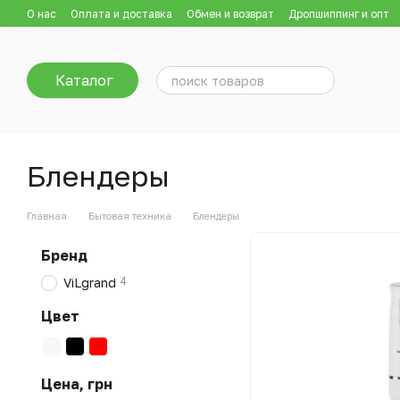
Перейти к основному контенту
О нас
Оплата и доставка
Обмен и возврат
Дропшиппинг и опт
Каталог
Блендеры
Главная
Бытовая техника
Блендеры
Бренд
4
ViLgrand
Цвет
Цена, грн