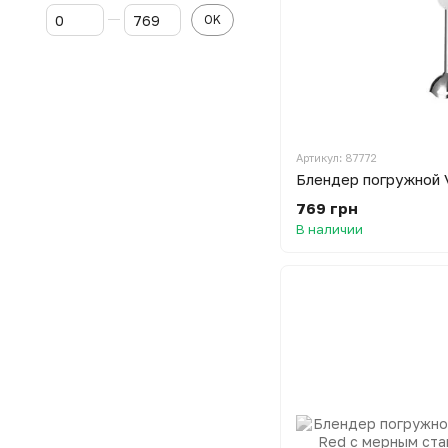
От Цена, грн
До Цена, грн
OK
Артикул: 87772
769 грн
В наличии