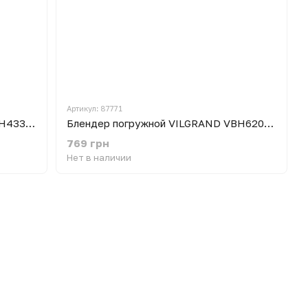
Артикул: 87771
Блендер погружной VILGRAND VBH4330 White с мерным стаканом
Блендер погружной VILGRAND VBH6209 Black
769 грн
Нет в наличии