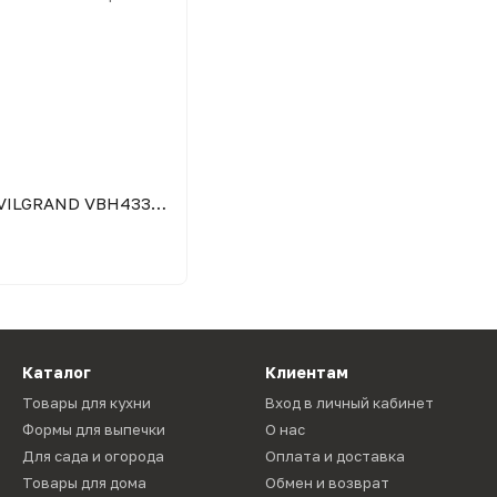
Блендер погружной VILGRAND VBH4330 Red с мерным стаканом
Каталог
Клиентам
Товары для кухни
Вход в личный кабинет
Формы для выпечки
О нас
Для сада и огорода
Оплата и доставка
Товары для дома
Обмен и возврат