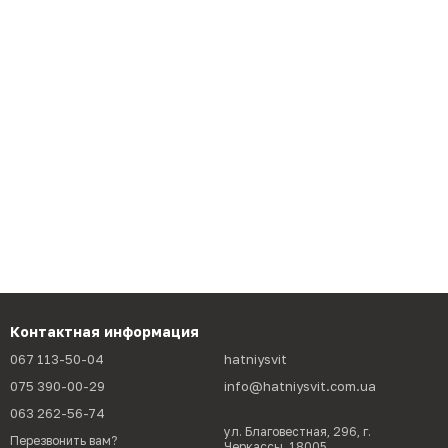
Контактная информация
067 113-50-04
hatniysvit
075 390-00-29
info@hatniysvit.com.ua
063 262-56-74
ул. Благовестная, 296, г.
Перезвонить вам?
Черкассы, 18005