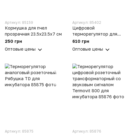
Артикул: 85159
Артикул: 85402
Кормушка для пчел
Цифровой
прозрачная 23.5х23.5х7 см
терморегулятор для
инкубатора
250 грн
610 грн
плавнозатухающий з
Оптовые цены
Оптовые цены
защитой от перегрева
АЛина+З ТЦИ-1000
Артикул: 85875
Артикул: 85876