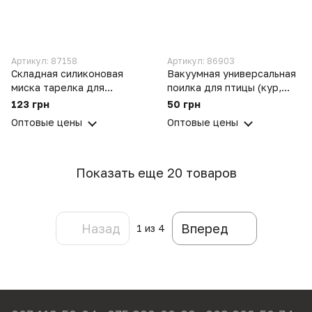
Артикул: 87158
Артикул: 86903
Складная силиконовая
Вакуумная универсальная
миска тарелка для
поилка для птицы (кур,
кормления кошек и собак
перепелов и цыплят)
123 грн
50 грн
Оптовые цены
Оптовые цены
Показать еще 20 товаров
Назад
Вперед
1
из 4