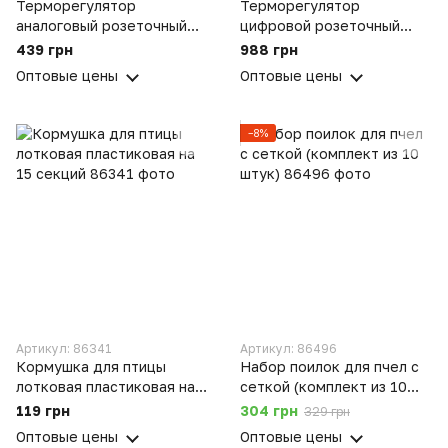
Терморегулятор
Терморегулятор
аналоговый розеточный
цифровой розеточный
Рябушка TD для
трансформаторный со
439 грн
988 грн
инкубатора
звуковым сигналом
Оптовые цены
Оптовые цены
Termovit 800 для
инкубатора
−8%
Артикул: 86341
Артикул: 86496
Кормушка для птицы
Набор поилок для пчел с
лотковая пластиковая на
сеткой (комплект из 10
15 секций
штук)
119 грн
304 грн
329 грн
Оптовые цены
Оптовые цены