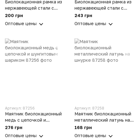
Биолокационная рамка из
Биолокационная рамка из
нержавеющей стали с
нержавеющей стали с
цилиндрическим
двойным резонатором
200 грн
243 грн
резонатором
лозоходческий
Оптовые цены
Оптовые цены
лозоходческий
инструмент для поиска
инструмент поиска воды
воды
Артикул: 87256
Артикул: 87258
Маятник биолокационный
Маятник биолокационный
медь с цепочкой и
металлический латунь на
шунгитовым шариком
шнурке
276 грн
168 грн
Оптовые цены
Оптовые цены