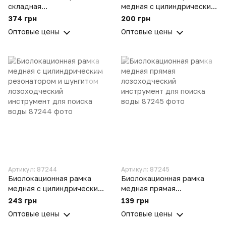
складная
медная с цилиндрическим
телескопическая антенна
резонатором
374 грн
200 грн
лозоходческий
лозоходческий
Оптовые цены
Оптовые цены
инструмент для поиска
инструмент для поиска
воды
воды
Артикул: 87244
Артикул: 87245
Биолокационная рамка
Биолокационная рамка
медная с цилиндрическим
медная прямая
резонатором и шунгитом
лозоходческий
243 грн
139 грн
лозоходческий
инструмент для поиска
Оптовые цены
Оптовые цены
инструмент для поиска
воды