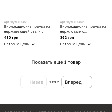
Артикул: 87451
Артикул: 87452
Биолокационная рамка из
Биолокационная рамка из
нержавеющей стали с
нерж. стали с
двойным резонатором
цилиндрическим
410 грн
362 грн
лозоходческий
резонатором
Оптовые цены
Оптовые цены
инструмент поиска воды
лозоходческий
(2 шт.)
инструмент поиска воды
(2 шт.)
Показать еще 1 товар
Назад
Вперед
1
из 2