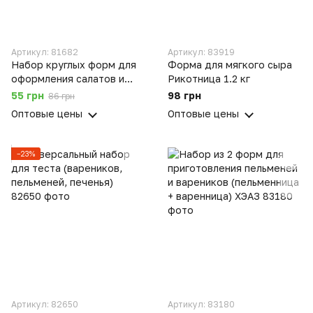
Артикул: 81682
Артикул: 83919
Набор круглых форм для
Форма для мягкого сыра
оформления салатов и
Рикотница 1.2 кг
высечки теста для
55 грн
98 грн
86 грн
пельменей вареников Ø
Оптовые цены
Оптовые цены
10.5/9/6.5/4.5 см (4 шт.)
−23%
Артикул: 82650
Артикул: 83180