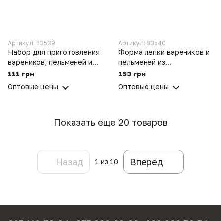
Артикул: 83539
Артикул: 83540
Набор для приготовления
Форма лепки вареников и
вареников, пельменей и
пельменей из
пирожков из 3 форм
нержавеющей стали 9.5
111 грн
153 грн
цветные
см
Оптовые цены
Оптовые цены
Показать еще 20 товаров
Назад
Вперед
1
из 10