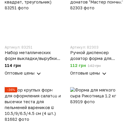
Артикул: 83251
Артикул: 82303
Набор металлических
Ручной диспенсер
форм выкладки/вырубки
дозатор форма для
салатов и гарнира (круг,
приготовления пончиков и
114 грн
112 грн
142 грн
квадрат, треугольник)
донатов "Мастер пончик"
Оптовые цены
Оптовые цены
−36%