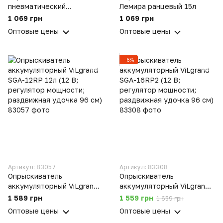
пневматический
Лемира ранцевый 15л
наплечный ОП-202 Лемира
1 069 грн
1 069 грн
6л
Оптовые цены
Оптовые цены
−6%
Артикул: 83057
Артикул: 83308
Опрыскиватель
Опрыскиватель
аккумуляторный ViLgrand
аккумуляторный ViLgrand
SGA-12RP 12л (12 В;
SGA-16RP2 (12 В;
1 589 грн
1 559 грн
1 659 грн
регулятор мощности;
регулятор мощности;
Оптовые цены
Оптовые цены
раздвижная удочка 96 см)
раздвижная удочка 96 см)