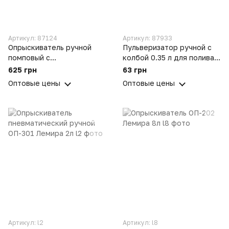
Артикул: 87124
Артикул: 87933
Опрыскиватель ручной
Пульверизатор ручной с
помповый с
колбой 0.35 л для полива
телескопической штангой
растений, уборка и уход
625 грн
63 грн
из нержавеющей стали
за домом
Оптовые цены
Оптовые цены
Sprayer (8 л)
Артикул: l2
Артикул: l8