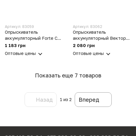
Артикул: 83059
Артикул: 83062
Опрыскиватель
Опрыскиватель
аккумуляторный Forte CL-
аккумуляторный Вектор-В
18A
CL-16A (16 литров)
1 183 грн
2 080 грн
Оптовые цены
Оптовые цены
Показать еще 7 товаров
Назад
Вперед
1
из 2