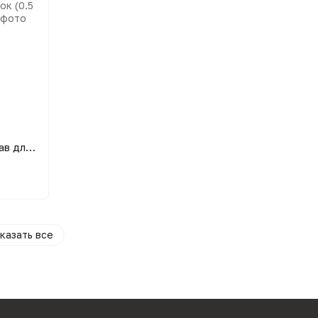
Бытовой газовый винтовой автоклав для консервации Лан-24 на 24 банок (0.5 л)/ 14 банок (1 л) Винница
казать все