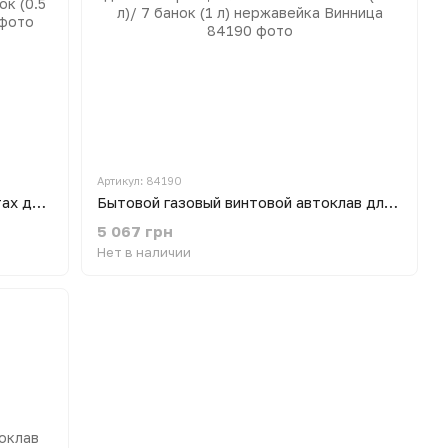
Артикул: 84190
Бытовой газовый автоклав на болтах для консервации Лан-16 на 16 банок (0.5 л)/ 7 банок (1 л) Винница
Бытовой газовый винтовой автоклав для консервации Лан-16 на 16 банок (0.5 л)/ 7 банок (1 л) нержавейка Винница
5 067 грн
Нет в наличии