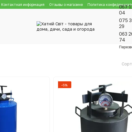
Контактная информация
Отзывы о магазине
Политика конфиденциал
067 1
04
075 3
29
063 2
74
Перезв
Сорт
−5%