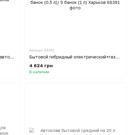
Артикул: 88391
Бытовой электрический винтовой автоклав для консервации ОВ-33 на 33 банки (0.5 л)/ 16 банок (1 л) Харьков
Бытовой гибридный электрический+газовый винтовой автоклав для консервации ОВ-У-16 на 16 банок (0.5 л)/ 5 банок (1 л) Харьков
4 624 грн
В наличии