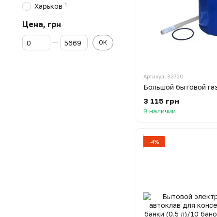
1
Харьков
Цена, грн
От Цена, грн
До Цена, грн
OK
Артикул: 83720
3 115 грн
В наличии
−4%