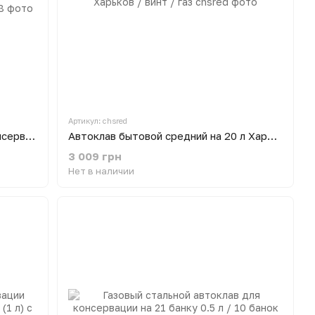
Артикул: chsred
Бытовой газовый автоклав для консервации S1220 30л на 20 банок (0.5л)/12 банок (1 л) Харьков
Автоклав бытовой средний на 20 л Харьков / винт / газ
3 009 грн
Нет в наличии