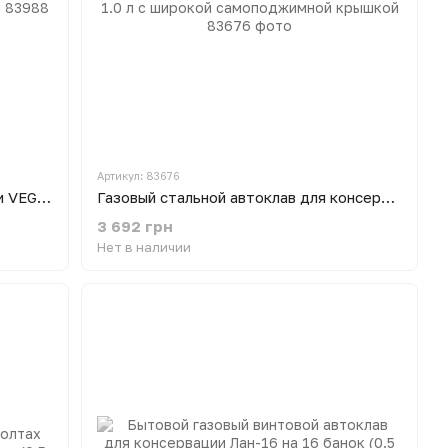
Артикул: 83676
Газовый автоклав для консервации VEGiS на 14 банок (0.5 л) / 5 банок (1 л) с широкой самоподжимной крышкой
Газовый стальной автоклав для консервации на 21 банку 0.5 л / 10 банок 1.0 л с широкой самоподжимной крышкой
3 692 грн
Нет в наличии