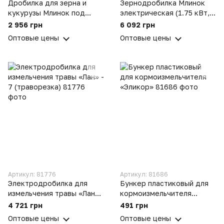
Дробилка для зерна и
Зернодробилка Млинок
кукурузы Млинок под
электрическая (1.75 кВт,
двигатель
170 кг/час)
2 956 грн
6 092 грн
Оптовые цены
Оптовые цены
Артикул: 81776
Артикул: 81686
Электродробилка для
Бункер пластиковый для
измельчения травы «Лан» -
кормоизмельчителя
7 (траворезка)
«Эликор»
4 721 грн
491 грн
Оптовые цены
Оптовые цены