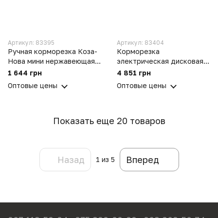
Артикул: 83395
Артикул: 83404
Ручная корморезка Коза-
Корморезка
Нова мини нержавеющая
электрическая дисковая
сталь для корнеплодов,
кормоизмельчитель для
1 644 грн
4 851 грн
овощей и фруктов (100 кг/
корнеплодов, овощей и
Оптовые цены
Оптовые цены
час)
фруктов (0.18 кВт, 220 кг/
час)
Показать еще 20 товаров
Назад
Вперед
1
из 5