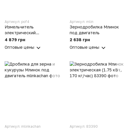
Артикул: pof4
Артикул: mlin
Измельчитель
Зернодробилка Млинок
электрический
под двигатель
корморезка для
4 879 грн
2 638 грн
корнеплодов, овощей и
Оптовые цены
Оптовые цены
фруктов (0.18 кВт, 220 кг/
час) ПОФ4
Артикул: mlinkachan
Артикул: 83390