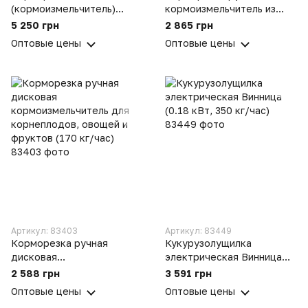
(кормоизмельчитель)
кормоизмельчитель из
Эликор 1 исп. 1 для
нержавеющей стали с
5 250 грн
2 865 грн
корнеплодов (буряков) и
ножками для
Оптовые цены
Оптовые цены
зерна
корнеплодов, овощей
фруктов «Коза-Нова»
Артикул: 83403
Артикул: 83449
Корморезка ручная
Кукурузолущилка
дисковая
электрическая Винница
кормоизмельчитель для
(0.18 кВт, 350 кг/час)
2 588 грн
3 591 грн
корнеплодов, овощей и
Оптовые цены
Оптовые цены
фруктов (170 кг/час)