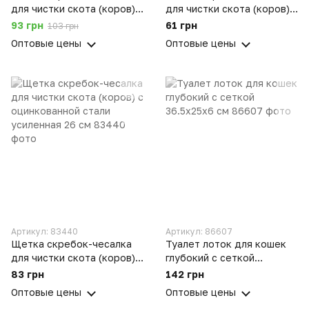
для чистки скота (коров) с
для чистки скота (коров) с
оцинкованной стали 22 см
оцинкованной стали 22 см
93 грн
61 грн
103 грн
с деревянной ручкой
Оптовые цены
Оптовые цены
Артикул: 83440
Артикул: 86607
Щетка скребок-чесалка
Туалет лоток для кошек
для чистки скота (коров) с
глубокий с сеткой
оцинкованной стали
36.5х25х6 см
83 грн
142 грн
усиленная 26 см
Оптовые цены
Оптовые цены