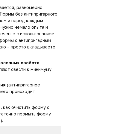
ивается, равномерно
 Формы без антипригарного
ием и перед каждым
Нужно немало опыта и
печенье с использованием
 формы с антипригарным
жно – просто вкладываете
полезных свойств
ляют свести к минимуму
ния
(антипригарное
чего происходит
, как очистить форму с
статочно промыть форму
).