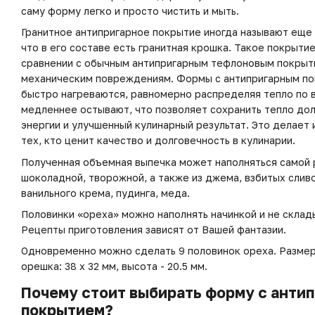
саму форму легко и просто чистить и мыть.
Гранитное антипригарное покрытие иногда называют еще "
что в его составе есть гранитная крошка. Такое покрыти
сравнении с обычным антипригарным тефлоновым покрыт
механическим повреждениям. Формы с антипригарным по
быстро нагреваются, равномерно распределяя тепло по в
медленнее остывают, что позволяет сохранить тепло до
энергии и улучшенный кулинарный результат. Это делает
тех, кто ценит качество и долговечность в кулинарии.
Полученная объемная выпечка может наполняться самой р
шоколадной, творожной, а также из джема, взбитых сливо
ванильного крема, пудинга, меда.
Половинки «ореха» можно наполнять начинкой и не склад
Рецепты приготовления зависят от Вашей фантазии.
Одновременно можно сделать 9 половинок ореха. Разме
орешка: 38 х 32 мм, высота - 20.5 мм.
Почему стоит выбирать форму с анти
покрытием?