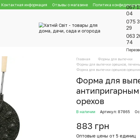
Контактная информация
Отзывы о магазине
Политика конфиденциал
067 1
04
075 3
29
063 2
74
Перезв
Главная
Формы для выпечки
Формы для выпечки орешков, печен
Форма для выпечки орешков орешниц
Форма для вып
антипригарным
орехов
В наличии
Артикул: 87865
Ос
883 грн
Оптовые цены от 5 единиц