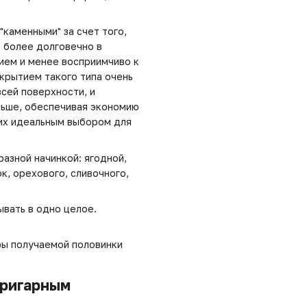
каменными" за счет того,
е более долговечно в
ием и менее восприимчиво к
крытием такого типа очень
сей поверхности, и
льше, обеспечивая экономию
 их идеальным выбором для
азной начинкой: ягодной,
к, орехового, сливочного,
ывать в одно целое.
ры получаемой половинки
пригарным