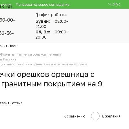
Укр
Рус
ьности
Пользовательское соглашение
13-50-
График работы:
90-00-
Будни:
08:00–
21:00
Сб, Вс:
09:00–
62-56-
20:00
онить вам?
Формы для выпечки орешков, печенья
ья Ласунка
а с антипригарным гранитным покрытием на 9 орехов
ечки орешков орешница с
 гранитным покрытием на 9
тавить отзыв
К сравнению
В желания