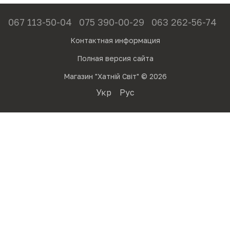
067 113-50-04
075 390-00-29
063 262-56-74
Контактная информация
Полная версия сайта
Магазин "Хатній Світ" © 2026
Укр
Рус