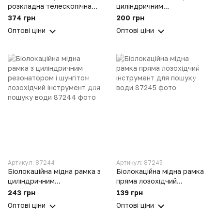
розкладна телескопічна
циліндричним
антена лозохідний
резонатором лозохідчий
374 грн
200 грн
інструмент для пошуку
інструмент для пошуку
Оптові ціни
Оптові ціни
води
води
Артикул: 87244
Артикул: 87245
Біолокаційна мідна рамка з
Біолокаційна мідна рамка
циліндричним
пряма лозохідчий
резонатором і шунгітом
інструмент для пошуку
243 грн
139 грн
лозохідчий інструмент для
води
Оптові ціни
Оптові ціни
пошуку води