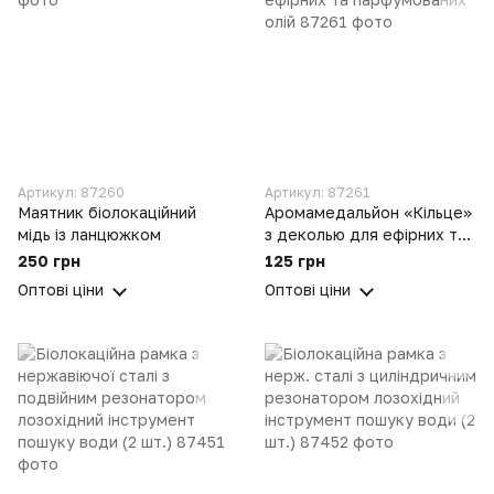
Артикул: 87260
Артикул: 87261
Маятник біолокаційний
Аромамедальйон «Кільце»
мідь із ланцюжком
з деколью для ефірних та
парфумованих олій
250 грн
125 грн
Оптові ціни
Оптові ціни