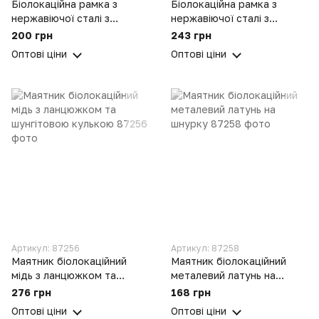
Біолокаційна рамка з
Біолокаційна рамка з
нержавіючої сталі з
нержавіючої сталі з
циліндричним
подвійним резонатором
200 грн
243 грн
резонатором лозохідний
лозохідний інструмент для
Оптові ціни
Оптові ціни
інструмент пошуку води
пошуку води
Артикул: 87256
Артикул: 87258
Маятник біолокаційний
Маятник біолокаційний
мідь з ланцюжком та
металевий латунь на
шунгітовою кулькою
шнурку
276 грн
168 грн
Оптові ціни
Оптові ціни