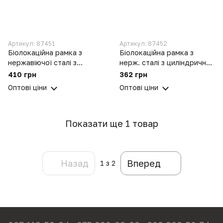
Артикул: 87451
Артикул: 87452
Біолокаційна рамка з
Біолокаційна рамка з
нержавіючої сталі з
нерж. сталі з циліндричним
подвійним резонатором
резонатором лозохідний
410 грн
362 грн
лозохідний інструмент
інструмент пошуку води (2
Оптові ціни
Оптові ціни
пошуку води (2 шт.)
шт.)
Показати ще 1 товар
Назад
Вперед
1
з 2