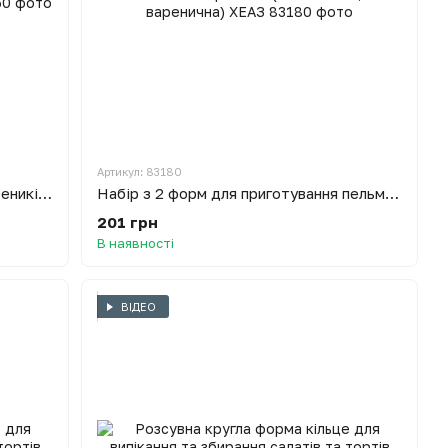
Артикул: 83180
Універсальний набір для тіста (вареників, пельменів, печива)
Набір з 2 форм для приготування пельменів і вареників (пельменниця + варенична) ХЕАЗ
201 грн
В наявності
ВІДЕО