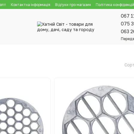
 опт
Контактна інформація
Відгуки про магазин
Політика конфіденцій
067 1
075 3
063 2
Передз
Сорт