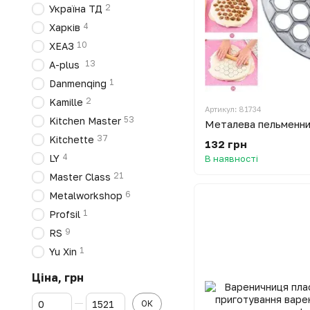
2
Україна ТД
4
Харків
10
ХЕАЗ
13
A-plus
1
Danmenqing
2
Kamille
Артикул: 81734
53
Kitchen Master
37
Kitchette
132 грн
4
LY
В наявності
21
Master Class
6
Metalworkshop
1
Profsil
9
RS
1
Yu Xin
Ціна, грн
Від Ціна, грн
До Ціна, грн
ОК