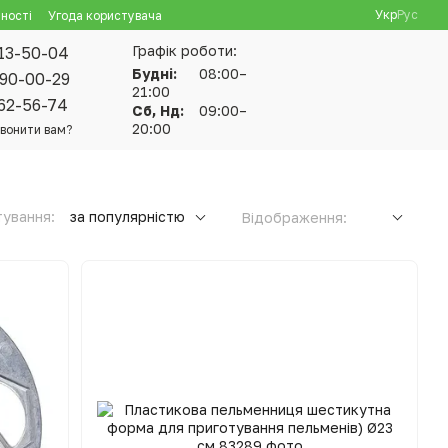
Укр
Рус
ності
Угода користувача
Графік роботи:
13-50-04
Будні:
08:00–
90-00-29
21:00
62-56-74
Сб, Нд:
09:00–
20:00
вонити вам?
ування:
за популярністю
Відображення: