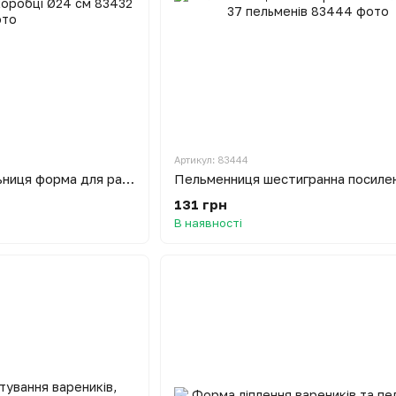
Артикул: 83444
Пельменниця равіольниця форма для равіолі алюмінієва в коробці Ø24 см
131 грн
В наявності