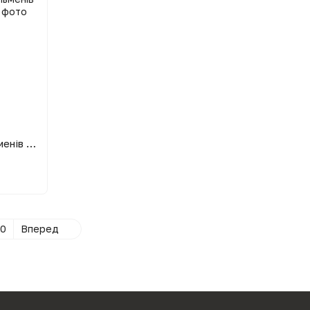
Форма ліплення вареників та пельменів із нержавіючої сталі 9.5 см
0
Вперед