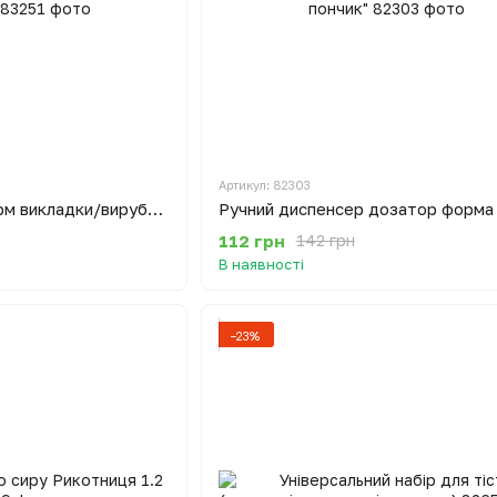
Артикул: 82303
Набір металевих форм викладки/вирубки салатів та гарніру (коло, квадрат, трикутник)
112 грн
142 грн
В наявності
−23%