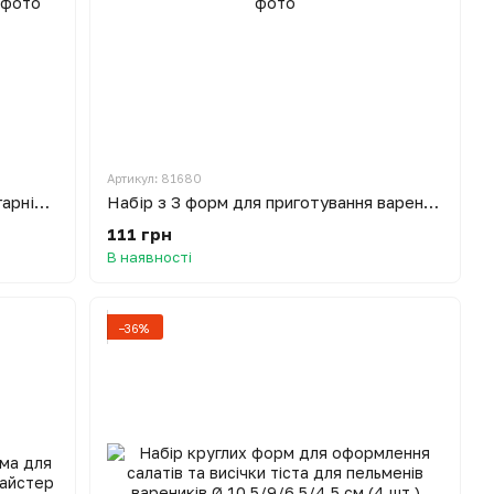
Артикул: 81680
Набір круглих форм для викладки гарніра і салату (3 штуки в комплекті) Ø 10/8/6 см H 4.7 см (3 шт.)
Набір з 3 форм для приготування вареників, пельменів та пиріжків
111 грн
В наявності
−36%