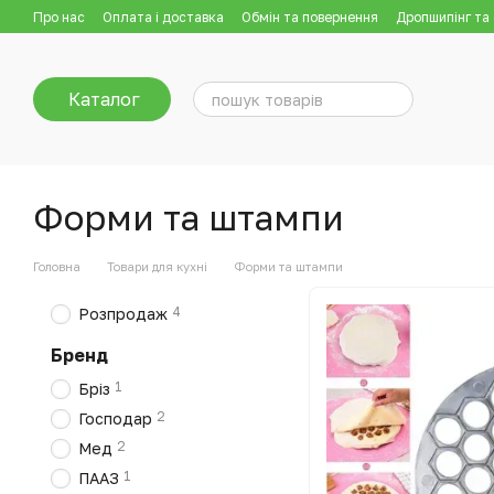
Перейти до основного контенту
Про нас
Оплата і доставка
Обмін та повернення
Дропшипінг та
Каталог
Форми та штампи
Головна
Товари для кухні
Форми та штампи
4
Розпродаж
Бренд
1
Бріз
2
Господар
2
Мед
1
ПААЗ