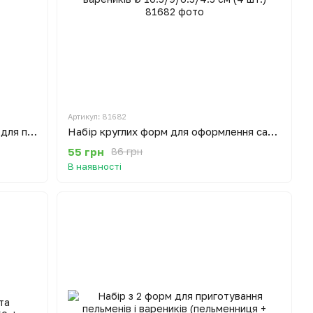
Артикул: 81682
Ручний диспенсер дозатор форма для приготування пончиків і донатів "Майстер пончик"
Набір круглих форм для оформлення салатів та висічки тіста для пельменів вареників Ø 10.5/9/6.5/4.5 см (4 шт.)
55 грн
86 грн
В наявності