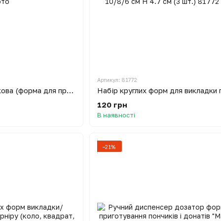
Артикул: 81772
Вареничниця пластикова (форма для приготування вареників) Ø24 см
120 грн
В наявності
−21%