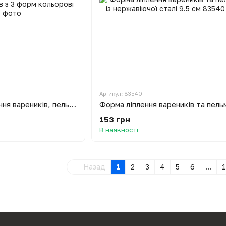
Артикул: 83540
Набір для приготування вареників, пельменів та пиріжків з 3 форм кольорові
153 грн
В наявності
Назад
1
2
3
4
5
6
...
1