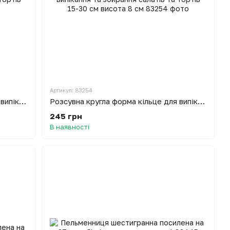
Артикул: 83254
Розсувна кругла форма кільце для випікання та збирання салатів та тортів 12-20 см
Розсувна кругла форма кільце для випікання та збирання салатів та тортів 15-30 см висота 8 см
245 грн
В наявності