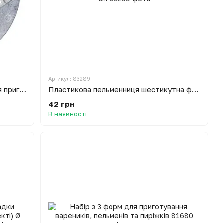
Артикул: 83289
Металева вареничниця (форма для приготування вареників) Ø26 см Харків ХЕАЗ
Пластикова пельменниця шестикутна форма для приготування пельменів) Ø23 см
42 грн
В наявності