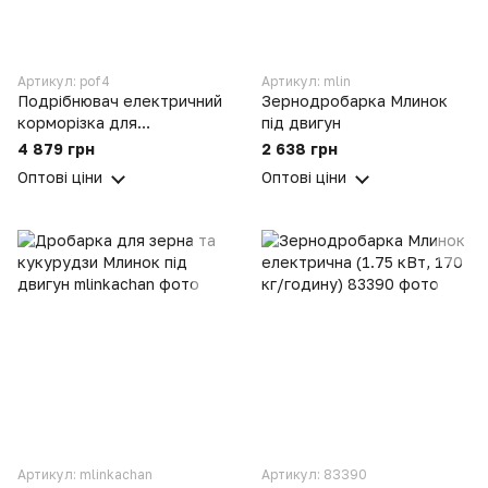
Артикул: pof4
Артикул: mlin
Подрібнювач електричний
Зернодробарка Млинок
корморізка для
під двигун
коренеплодів, овочів та
4 879 грн
2 638 грн
фруктів (0.18 кВт, 220 кг/
Оптові ціни
Оптові ціни
год) ПОФ4
Артикул: mlinkachan
Артикул: 83390