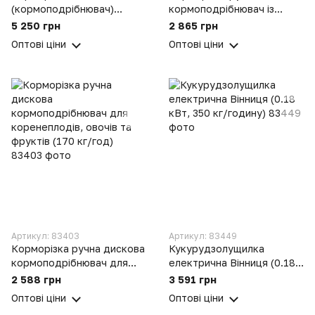
(кормоподрібнювач)
кормоподрібнювач із
Елікор 1 вик. 1 для
нержавіючої сталі з
5 250 грн
2 865 грн
коренеплодів (буряків) і
ніжками для коренеплодів,
Оптові ціни
Оптові ціни
зерна
овочів фруктів «Коза-
Нова»
Артикул: 83403
Артикул: 83449
Корморізка ручна дискова
Кукурудзолущилка
кормоподрібнювач для
електрична Вінниця (0.18
коренеплодів, овочів та
кВт, 350 кг/годину)
2 588 грн
3 591 грн
фруктів (170 кг/год)
Оптові ціни
Оптові ціни