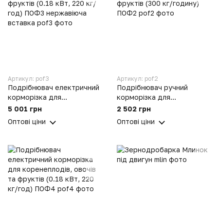
Артикул: pof3
Артикул: pof2
Подрібнювач електричний
Подрібнювач ручний
корморізка для
корморізка для
коренеплодів, овочів
коренеплодів, овочів та
5 001 грн
2 502 грн
фруктів (0.18 кВт, 220 кг/
фруктів (300 кг/годину)
Оптові ціни
Оптові ціни
год) ПОФ3 нержавіюча
ПОФ2
вставка