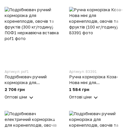
Артикул: pof1
Артикул: 83391
Подрібнювач ручний
Ручна корморізка Коза-
корморізка для
Нова міні для
коренеплодів, овочів та
коренеплодів, овочів та
2 706 грн
1 584 грн
фруктів (300 кг/годину)
фруктів (100 кг/годину)
Оптові ціни
Оптові ціни
ПОФ1 нержавіюча вставка