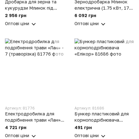
Дробарка для зерна та
Зернодробарка Млинок
кукурудзи Млинок під
електрична (1.75 кВт, 170
двигун
кг/годину)
2 956 грн
6 092 грн
Оптові ціни
Оптові ціни
Артикул: 81776
Артикул: 81686
Електродробилка для
Бункер пластиковий для
подрібнення трави «Лан» -
кормоподрібнювача
7 (траворізка)
«Елікор»
4 721 грн
491 грн
Оптові ціни
Оптові ціни