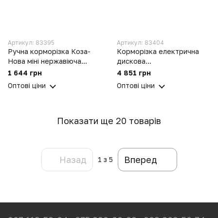
Артикул: 83395
Артикул: 83404
Ручна корморізка Коза-
Корморізка електрична
Нова міні нержавіюча
дискова
сталь для коренеплодів,
кормоподрібнювач для
1 644 грн
4 851 грн
овочів та фруктів (100 кг/
коренеплодів, овочів та
Оптові ціни
Оптові ціни
годину)
фруктів (0.18 кВт, 220 кг/
год)
Показати ще 20 товарів
Назад
Вперед
1
з 5