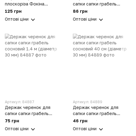
плоскоріза Фокіна
сапки сапки грабель
сосновий 1.2 м
сосновий 1.2 м (діаметр 30
125 грн
86 грн
мм)
Оптові ціни
Оптові ціни
Артикул: 84887
Артикул: 84889
Держак черенок для
Держак черенок для
сапки сапки грабель
сапки сапки грабель
сосновий 1.4 м (діаметр
сосновий 40 см (діаметр
75 грн
46 грн
30 мм)
30 мм)
Оптові ціни
Оптові ціни