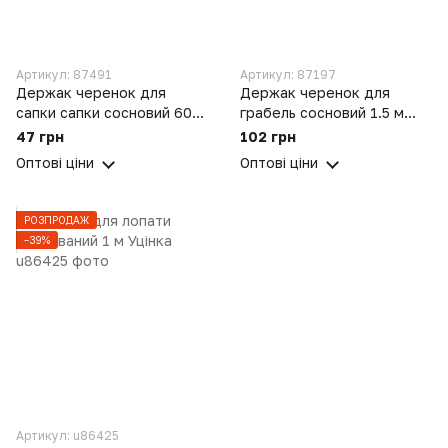
Артикул: 87491
Артикул: 87197
Держак черенок для
Держак черенок для
сапки сапки сосновий 60
грабель сосновий 1.5 м
см (діаметр 30 мм)
(діаметр 30 мм)
47 грн
102 грн
Оптові ціни
Оптові ціни
РОЗПРОДАЖ
−39%
Артикул: u86425