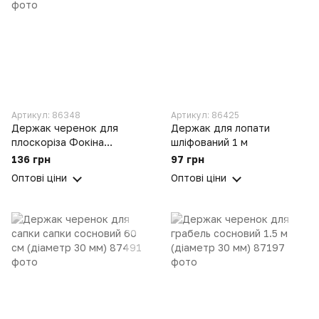
Артикул: 86348
Артикул: 86425
Держак черенок для
Держак для лопати
плоскоріза Фокіна
шліфований 1 м
сосновий 1.1 м
136 грн
97 грн
Оптові ціни
Оптові ціни