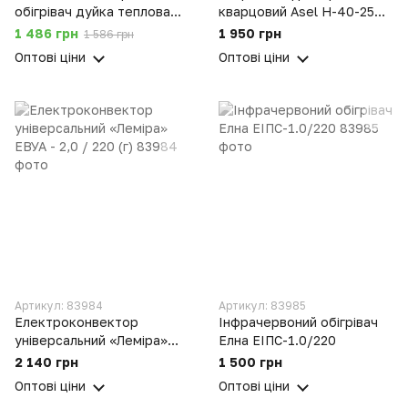
обігрівач дуйка теплова
кварцовий Asel H-40-25
гармата пушка Kraissmann
(вентилятор +
1 486 грн
1 950 грн
1 586 грн
TVZ-2000 Вт 2 кВт
зволожувач) на 30
Оптові ціни
Оптові ціни
квадратів 1800 Вт
Артикул: 83984
Артикул: 83985
Електроконвектор
Інфрачервоний обігрівач
універсальний «Леміра»
Елна ЕІПС-1.0/220
ЕВУА - 2,0 / 220 (г)
2 140 грн
1 500 грн
Оптові ціни
Оптові ціни